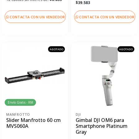
$39.583
CONTACTA CON UN VENDEDOR
CONTACTA CON UN VENDEDOR
AGOTADO
AGOTADO
Envío Gratis - RM
MANFROTTO
DJI
Slider Manfrotto 60 cm
Gimbal DJI OM6 para
MVS060A
Smartphone Platinum
Gray