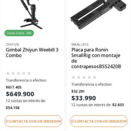
Envío Gratis - RM
ZHIYUN
SMALLRIG
Gimbal Zhiyun Weebill 3
Placa para Ronin
Combo
SmallRig con montaje
de
contrapesosBSS2420B
Transferencia o efectivo:
Transferencia o efectivo:
$617.405
$32.291
$649.900
$33.990
12 cuotas sin interés de:
12 cuotas sin interés de:
$2.833
$54.158
CONTACTA CON UN VENDEDOR
CONTACTA CON UN VENDEDOR