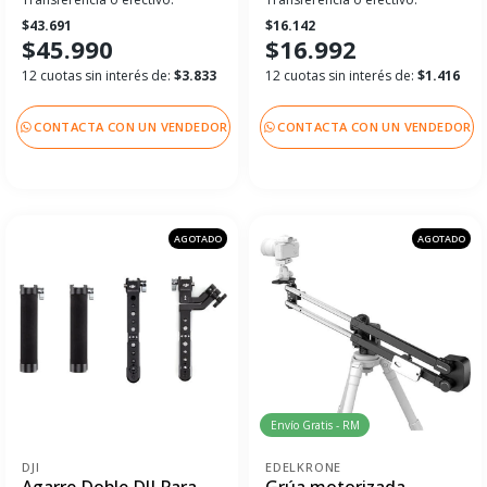
$43.691
$16.142
$45.990
$16.992
12 cuotas sin interés de:
$3.833
12 cuotas sin interés de:
$1.416
CONTACTA CON UN VENDEDOR
CONTACTA CON UN VENDEDOR
AGOTADO
AGOTADO
Envío Gratis - RM
DJI
EDELKRONE
Agarre Doble DJI Para
Grúa motorizada