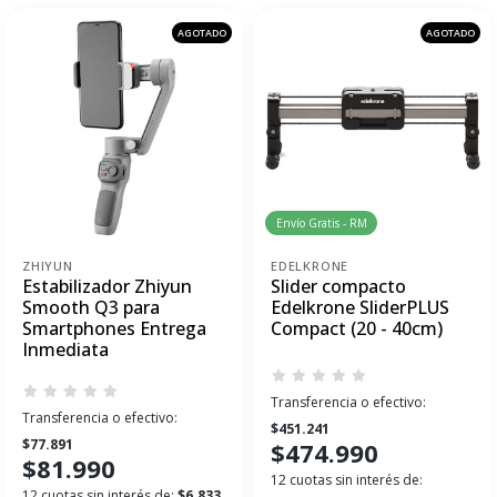
AGOTADO
AGOTADO
Envío Gratis - RM
ZHIYUN
EDELKRONE
Estabilizador Zhiyun
Slider compacto
Smooth Q3 para
Edelkrone SliderPLUS
Smartphones Entrega
Compact (20 - 40cm)
Inmediata
Transferencia o efectivo:
Transferencia o efectivo:
$451.241
$77.891
$474.990
$81.990
12 cuotas sin interés de:
12 cuotas sin interés de:
$6.833