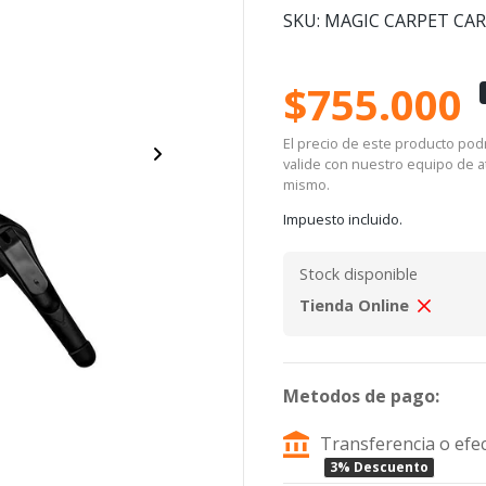
SKU: MAGIC CARPET CA
$755.000
El precio de este producto podrí
valide con nuestro equipo de at
mismo.
Impuesto incluido.
Stock disponible
Tienda Online
Metodos de pago:
Transferencia o efec
3% Descuento