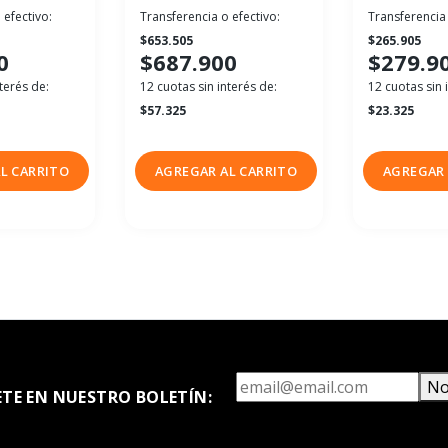
 efectivo:
Transferencia o efectivo:
Transferencia 
$653.505
$265.905
0
$687.900
$279.9
terés de:
12 cuotas sin interés de:
12 cuotas sin 
$57.325
$23.325
L CARRITO
AGREGAR AL CARRITO
AGREGAR 
No
ETE EN NUESTRO BOLETÍN: