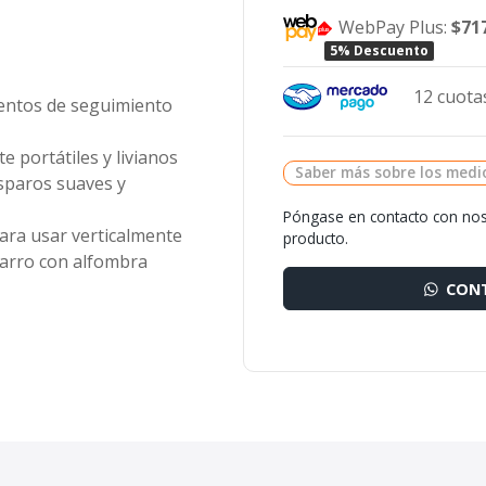
WebPay Plus:
$71
5% Descuento
12 cuotas
ientos de seguimiento
 portátiles y livianos
Saber más sobre los medi
isparos suaves y
Póngase en contacto con nos
ara usar verticalmente
producto.
carro con alfombra
CONT