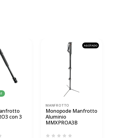
AGOTADO
RM
MANFROTTO
MANFROTT
anfrotto
Monopode Manfrotto
Trípode 
O3 con 3
Aluminio
Off Road
MMXPROA3B
de Bola