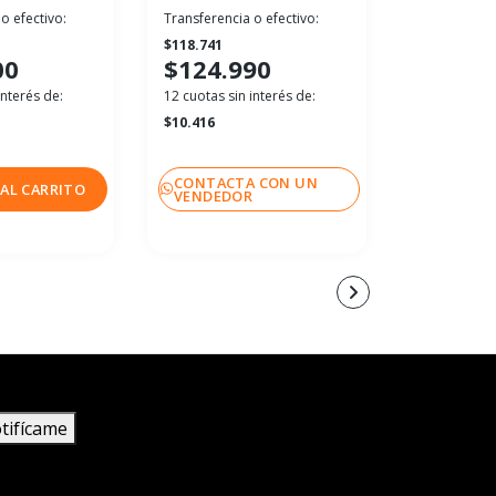
o efectivo:
Transferencia o efectivo:
Transferenci
$118.741
$113.991
00
$124.990
$119.
interés de:
12 cuotas sin interés de:
12 cuotas sin
$10.416
$9.999
CONTACTA CON UN
CONTACT
AL CARRITO
VENDEDOR
VENDEDO
tifícame