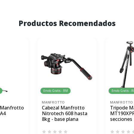
Productos Recomendados
Envío Gratis - RM
Envío Gratis - 
MANFROTTO
MANFROTTO
Manfrotto
Cabezal Manfrotto
Tripode M
A4
Nitrotech 608 hasta
MT190XPR
8kg - base plana
secciones