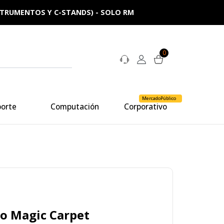
NSTRUMENTOS Y C-STANDS) - SOLO RM
0
MercadoPúblico
porte
Computación
Corporativo
to Magic Carpet