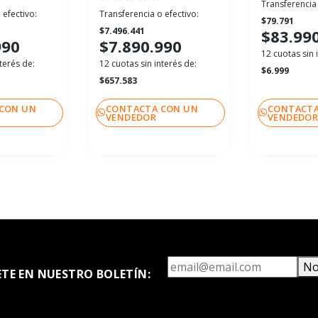
Transferencia 
 efectivo:
Transferencia o efectivo:
$79.791
$7.496.441
$83.99
990
$7.890.990
12 cuotas sin 
terés de:
12 cuotas sin interés de:
$6.999
$657.583
CON UN
CONTACTA CON UN
CONTACTA
VENDEDOR
VENDEDO
No
ETE EN NUESTRO BOLETÍN: