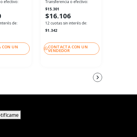
o efectivo:
Transferencia o efectivo:
Transferenci
$15.301
$43.727
0
$16.106
$46.02
interés de:
12 cuotas sin interés de:
12 cuotas sin
$1.342
$3.836
 CON UN
CONTACTA CON UN
CONTACT
R
VENDEDOR
VENDEDO
tifícame