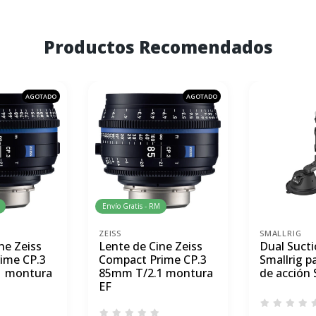
Productos Recomendados
AGOTADO
AGOTADO
Envío Gratis - RM
ZEISS
SMALLRIG
ne Zeiss
Lente de Cine Zeiss
Dual Suct
ime CP.3
Compact Prime CP.3
Smallrig p
1 montura
85mm T/2.1 montura
de acción 
EF