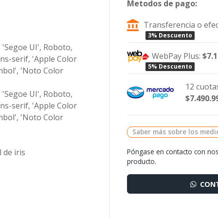
Metodos de pago:
Transferencia o efec
3% Descuento
 'Segoe UI', Roboto,
WebPay Plus:
$7.
ans-serif, 'Apple Color
5% Descuento
mbol', 'Noto Color
12 cuotas
 'Segoe UI', Roboto,
$7.490.9
ans-serif, 'Apple Color
mbol', 'Noto Color
Saber más sobre los medi
Póngase en contacto con nos
 de iris
producto.
CONT