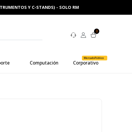
NSTRUMENTOS Y C-STANDS) - SOLO RM
0
MercadoPúblico
porte
Computación
Corporativo