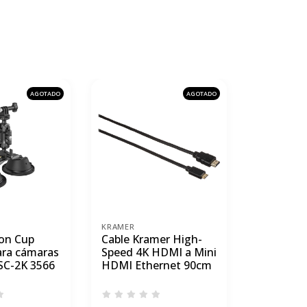
AGOTADO
AGOTADO
KRAMER
SMALLRIG
ion Cup
Cable Kramer High-
Par de Mi
ara cámaras
Speed 4K HDMI a Mini
SmallRig
SC-2K 3566
HDMI Ethernet 90cm
removibl