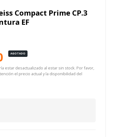
eiss Compact Prime CP.3
ntura EF
0
AGOTADO
a estar desactualizado al estar sin stock. Por favor,
ención el precio actual y la disponibilidad del