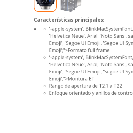
Características principales:
'-apple-system', BlinkMacSystemFont,
'Helvetica Neue', Arial, 'Noto Sans', s
Emoji', 'Segoe UI Emoji', 'Segoe UI Sy
Emoji';">Formato full frame
'-apple-system', BlinkMacSystemFont,
'Helvetica Neue', Arial, 'Noto Sans', s
Emoji', 'Segoe UI Emoji', 'Segoe UI Sy
Emoji';">Montura EF
Rango de apertura de T2.1 a T22
Enfoque orientado y anillos de control