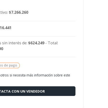
tivo:
$7.266.260
116.441
 sin interés de:
$624.249
- Total:
90
os de pago
otros si necesita más información sobre este
ACTA CON UN VENDEDOR