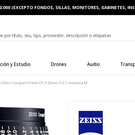
0.000 (EXCEPTO FONDOS, SILLAS, MONITORES, GABINETES, I
ción y Estudio
Drones
Audio
Trans
e Zeiss Compact Prime CP.3 25mm T/2.1 montura EF