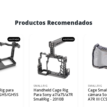
Productos Recomendados
AGOTADO
AGOTADO
SMALLRIG
SMALLRIG
Rig para
Handheld Cage Rig
Cage Smal
 GH5/GH5S
Para Sony a7/a7S/a7R
cámara Son
SmallRig - 2010B
A7R III CC