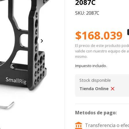
2087C
SKU: 2087C
$168.039
El precio de este producto podrí
valide con nuestro equipo de at
mismo.
Impuesto incluido.
Stock disponible
Tienda Online
Metodos de pago:
Transferencia o efec