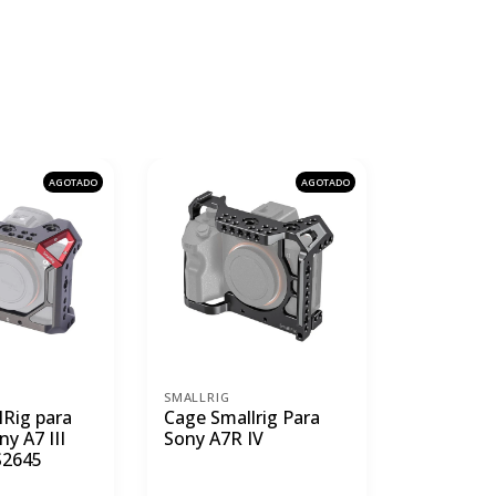
AGOTADO
AGOTADO
SMALLRIG
SMALLRIG
lRig para
Cage Smallrig Para
Cage Sma
y A7 III
Sony A7R IV
cámara S
S2645
III 2999