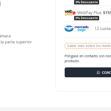
3% Descuento
WebPay Plus:
$15
5% Descuento
12 cuotas
cámara
 la parte superior
Saber más sobre los medi
Póngase en contacto con nos
producto.
CONT