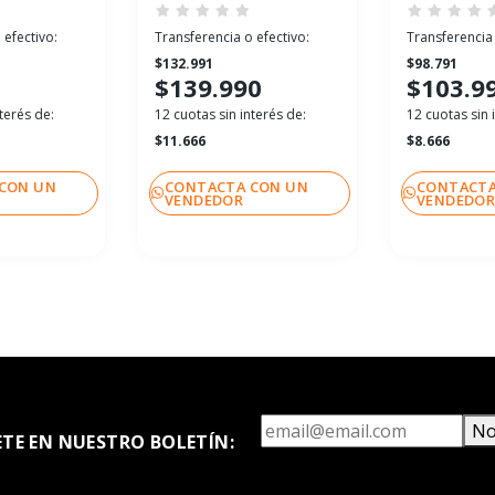
 efectivo:
Transferencia o efectivo:
Transferencia 
$132.991
$98.791
$139.990
$103.9
terés de:
12 cuotas sin interés de:
12 cuotas sin 
$11.666
$8.666
CON UN
CONTACTA CON UN
CONTACTA
VENDEDOR
VENDEDO
No
ETE EN NUESTRO BOLETÍN: