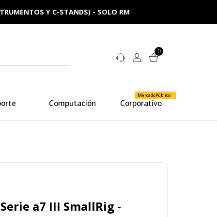
NSTRUMENTOS Y C-STANDS) - SOLO RM
0
MercadoPúblico
porte
Computación
Corporativo
erie a7 III SmallRig -