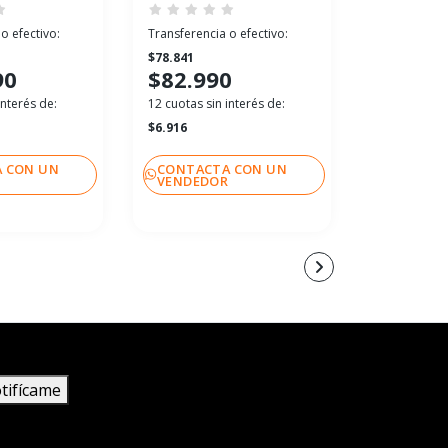
o efectivo:
Transferencia o efectivo:
Transferenci
$78.841
$49.391
90
$82.990
$51.99
interés de:
12 cuotas sin interés de:
12 cuotas sin
$6.916
$4.333
 CON UN
CONTACTA CON UN
CONTACT
R
VENDEDOR
VENDEDO
tifícame