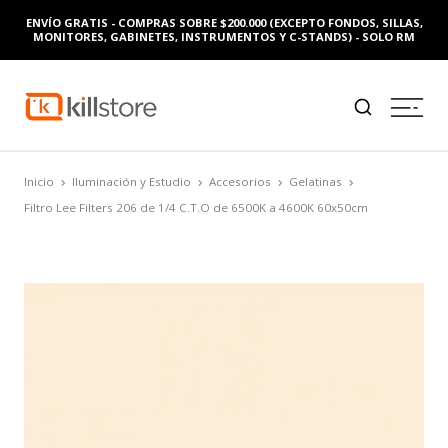
ENVÍO GRATIS - COMPRAS SOBRE $200.000 (EXCEPTO FONDOS, SILLAS,
MONITORES, GABINETES, INSTRUMENTOS Y C-STANDS) - SOLO RM
Inicio
Iluminación y Estudio
Accesorios
Gelatinas
Filtro Lee Filters 206 de 1/4 C.T.O de 6500K a 4600K 60x50cm