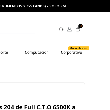
NSTRUMENTOS Y C-STANDS) - SOLO RM
0
MercadoPúblico
porte
Computación
Corporativo
rs 204 de Full C.T.O 6500K a