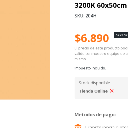
3200K 60x50cm
SKU: 204H
$6.890
AGOTAD
El precio de este producto podrí
valide con nuestro equipo de at
mismo.
Impuesto incluido.
Stock disponible
Tienda Online
Metodos de pago:
Transferencia o efec