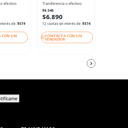
o efectivo:
Transferencia o efectivo:
Transferenci
$6.546
$6.546
$6.890
$6.890
interés de:
$574
12 cuotas sin interés de:
$574
12 cuotas si
 CON UN
CONTACTA CON UN
CONTACT
R
VENDEDOR
VENDEDO
tifícame