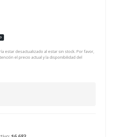
O
a estar desactualizado al estar sin stock. Por favor,
ención el precio actual y la disponibilidad del
tivo:
$6.683