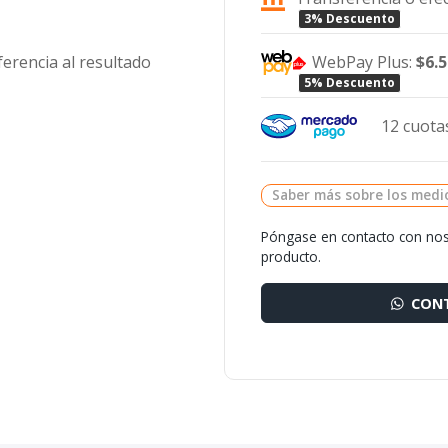
3% Descuento
WebPay Plus:
$6.
ferencia al resultado
5% Descuento
12 cuotas
Saber más sobre los medi
Póngase en contacto con nos
producto.
CONT