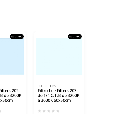
AGOTADO
AGOTADO
LEE FILTERS
LEE FILTERS
Filters 202
Filtro Lee Filters 203
Filtro de
.B de 3200K
de 1/4 C.T.B de 3200K
Filters 10
0x50cm
a 3600K 60x50cm
60x50cm