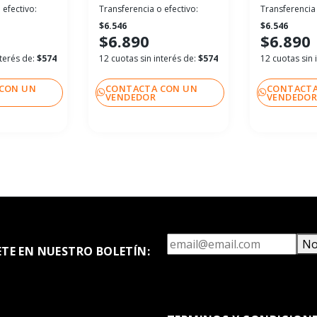
 efectivo:
Transferencia o efectivo:
Transferencia 
$6.546
$6.546
$6.890
$6.890
nterés de:
$574
12 cuotas sin interés de:
$574
12 cuotas sin 
CON UN
CONTACTA CON UN
CONTACTA
VENDEDOR
VENDEDO
No
ETE EN NUESTRO BOLETÍN: