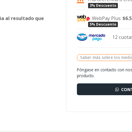
3% Descuento
WebPay Plus:
$6.
ia al resultado que
5% Descuento
12 cuotas
Saber más sobre los medi
Póngase en contacto con nos
producto.
CONT