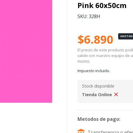
Pink 60x50cm
SKU: 328H
$6.890
AGOTAD
El precio de este producto podrí
valide con nuestro equipo de at
mismo.
Impuesto incluido.
Stock disponible
Tienda Online
Metodos de pago:
Transferencia o efec