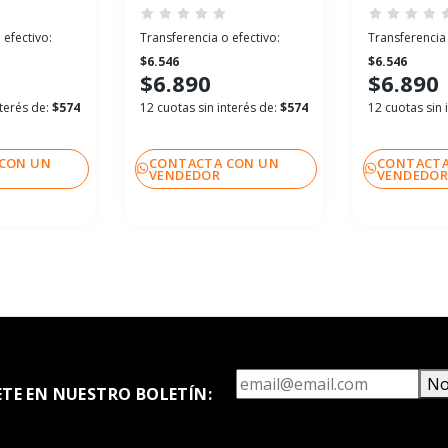
 efectivo:
Transferencia o efectivo:
Transferencia 
$6.546
$6.546
$6.890
$6.890
nterés de:
$574
12 cuotas sin interés de:
$574
12 cuotas sin 
CON UN
CONTACTA CON UN
CONTACTA
VENDEDOR
VENDEDO
No
ETE EN NUESTRO BOLETÍN: