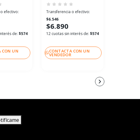
o efectivo:
Transferencia o efectivo:
Transferenci
$6.546
$6.546
$6.890
$6.890
interés de:
$574
12 cuotas sin interés de:
$574
12 cuotas si
 CON UN
CONTACTA CON UN
CONTACT
R
VENDEDOR
VENDEDO
tifícame