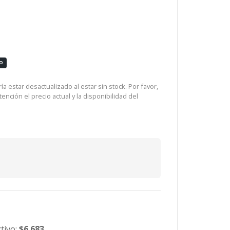
O
a estar desactualizado al estar sin stock. Por favor,
ención el precio actual y la disponibilidad del
tivo:
$6.683