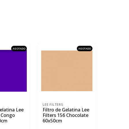
AGOTADO
AGOTADO
LEE FILTERS
LEE FILTERS
Gelatina Lee
Filtro de Gelatina Lee
Filtro Lee
1 Congo
Filters 156 Chocolate
de 1/4 C.
0cm
60x50cm
a 4600K 