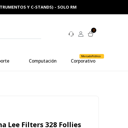
NSTRUMENTOS Y C-STANDS) - SOLO RM
0
MercadoPúblico
porte
Computación
Corporativo
na Lee Filters 328 Follies