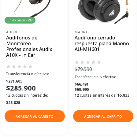
Envío Gratis - RM
AUDIX
MAONO
Audifonos de
Audífono cerrado
Monitoreo
respuesta plana Maono
Profesionales Audix
AU-MH601
A10X - In Ear
$79.990
Transferencia o efectivo:
Transferencia o efectivo:
$271.605
$66.491
$285.900
$69.990
12 cuotas sin interés de:
12
cuotas sin interés de:
$5.833
$23.825
AGREGAR AL CARRITO
AGREGAR AL CARRITO