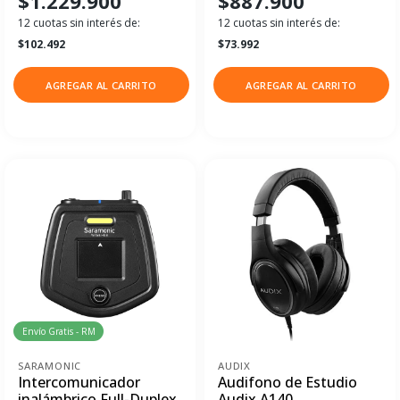
$1.229.900
$887.900
12 cuotas sin interés de:
12 cuotas sin interés de:
$102.492
$73.992
AGREGAR AL CARRITO
AGREGAR AL CARRITO
Envío Gratis - RM
SARAMONIC
AUDIX
Intercomunicador
Audifono de Estudio
inalámbrico Full-Duplex
Audix A140