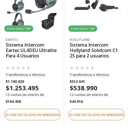
Envío Gratis - RM
Envío Gratis - RM
EARTEC
HOLLYLAND
Sistema Intercom
Sistema Intercom
Eartec UL4DEU Ultralite
Hollyland Solidcom C1
Para 4 Usuarios
2S para 2 usuarios
Transferencia o efectivo:
Transferencia o efectivo:
$1.190.820
$512.041
$1.253.495
$538.990
12 cuotas sin interés de:
12 cuotas sin interés de:
$104.458
$44.916
CONTACTA CON UN VENDEDOR
CONTACTA CON UN VENDEDOR