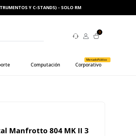
NSTRUMENTOS Y C-STANDS) - SOLO RM
0
MercadoPúblico
porte
Computación
Corporativo
al Manfrotto 804 MK II 3