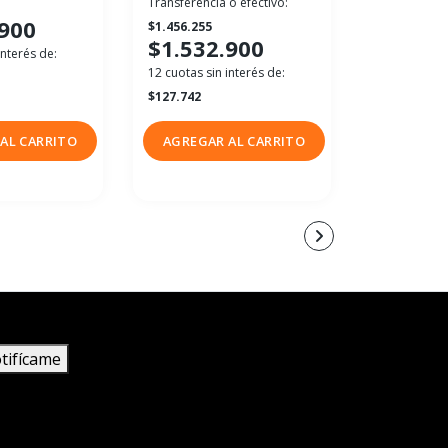
Transferencia o efectivo:
$269.
.900
$1.456.255
12 cuotas sin
$1.532.900
interés de:
$22.492
12 cuotas sin interés de:
$127.742
AL CARRITO
AGREGAR AL CARRITO
AGREGAR
tifícame