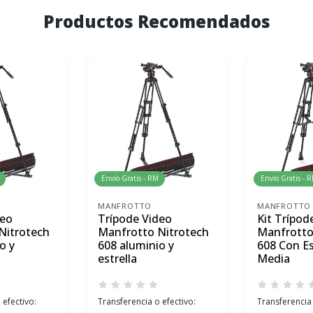
Productos Recomendados
Envío Gratis - RM
Envío Gratis - 
MANFROTTO
MANFROTTO
deo
Trípode Video
Kit Trípod
Nitrotech
Manfrotto Nitrotech
Manfrotto
o y
608 aluminio y
608 Con Es
estrella
Media
 efectivo:
Transferencia o efectivo:
Transferencia 