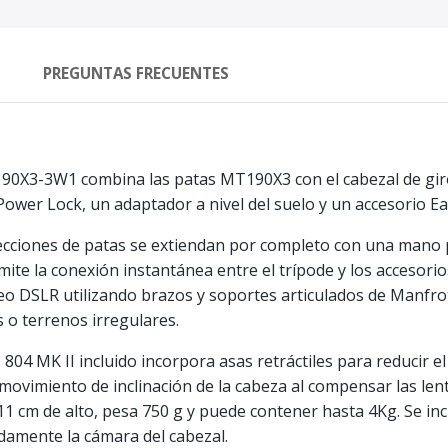
PREGUNTAS FRECUENTES
90X3-3W1 combina las patas MT190X3 con el cabezal de giro/i
ower Lock, un adaptador a nivel del suelo y un accesorio Ea
secciones de patas se extiendan por completo con una mano p
ite la conexión instantánea entre el trípode y los accesori
deo DSLR utilizando brazos y soportes articulados de Manfro
 o terrenos irregulares.
as 804 MK II incluido incorpora asas retráctiles para reducir 
movimiento de inclinación de la cabeza al compensar las le
11 cm de alto, pesa 750 g y puede contener hasta 4Kg. Se inc
damente la cámara del cabezal.