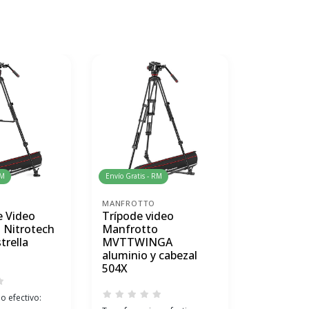
RM
Envío Gratis - RM
Envío Gratis 
MANFROTTO
MANFROTT
e Video
Trípode video
Trípode 
 Nitrotech
Manfrotto
BeFree Li
trella
MVTTWINGA
Tres Vías
aluminio y cabezal
504X
Transferenci
o efectivo:
$256.405