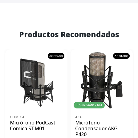
Productos Recomendados
AGOTADO
AGOTADO
Envío Gratis - RM
COMICA
AKG
Micrófono PodCast
Micrófono
Comica STM01
Condensador AKG
P420