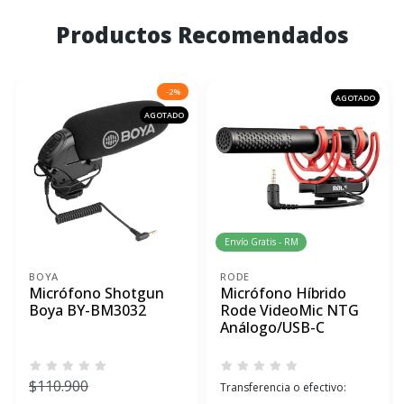
Productos Recomendados
-2%
AGOTADO
AGOTADO
Envío Gratis - RM
BOYA
RODE
Micrófono Shotgun
Micrófono Híbrido
Boya BY-BM3032
Rode VideoMic NTG
Análogo/USB-C
$110.900
Transferencia o efectivo: