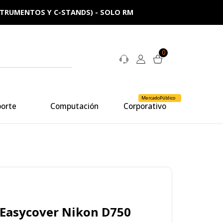
NSTRUMENTOS Y C-STANDS) - SOLO RM
0
MercadoPúblico
porte
Computación
Corporativo
a Easycover Nikon D750