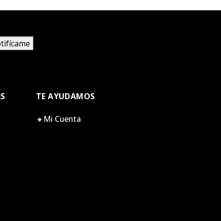
tifícame
ES
TE AYUDAMOS
🔸Mi Cuenta