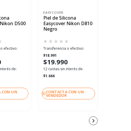
EASYCOVER
EASYCOVER
icona
Piel de Silicona
Piel de Si
 Nikon D500
Easycover Nikon D810
Easycove
Negro
D5300 N
o efectivo:
Transferencia o efectivo:
Transferenci
$18.991
$18.991
0
$19.990
$19.99
interés de:
12 cuotas sin interés de:
12 cuotas sin
$1.666
$1.666
 CON UN
CONTACTA CON UN
CONTACT
R
VENDEDOR
VENDEDO