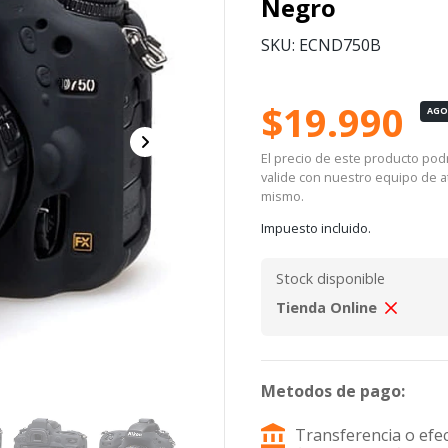
Negro
SKU: ECND750B
$19.990
AG
El precio de este producto podrí
valide con nuestro equipo de at
mismo.
Impuesto incluido.
Stock disponible
Tienda Online
Metodos de pago:
Transferencia o efec