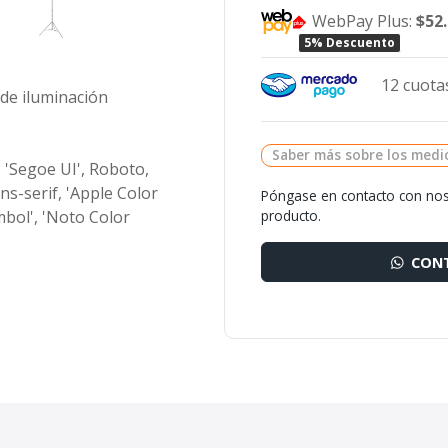
WebPay Plus:
$52
5% Descuento
12 cuotas
 de iluminación
Saber más sobre los medi
 'Segoe UI', Roboto,
ans-serif, 'Apple Color
Póngase en contacto con nos
producto.
mbol', 'Noto Color
CONT