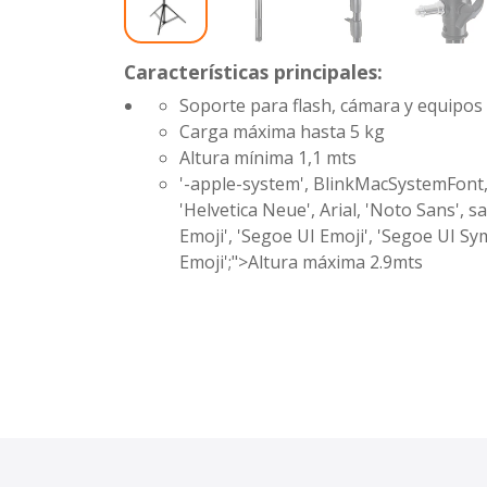
Características principales:
Soporte para flash, cámara y equipos
Carga máxima hasta 5 kg
Altura mínima 1,1 mts
'-apple-system', BlinkMacSystemFont,
'Helvetica Neue', Arial, 'Noto Sans', s
Emoji', 'Segoe UI Emoji', 'Segoe UI Sy
Emoji';">Altura máxima
2.9mts