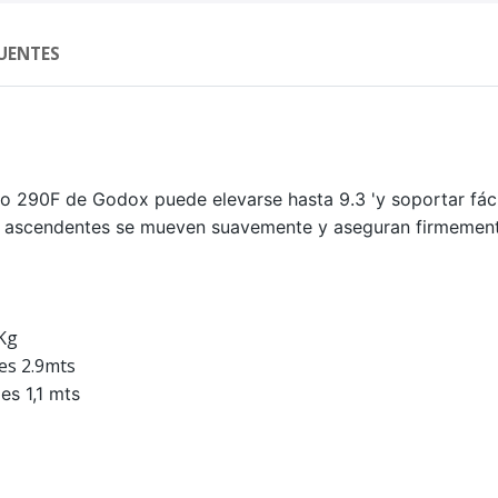
UENTES
do 290F de Godox puede elevarse hasta 9.3 'y soportar fác
os ascendentes se mueven suavemente y aseguran firmement
5Kg
 es 2.9mts
es 1,1 mts