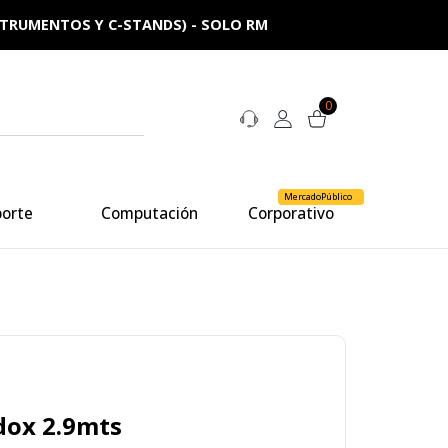
NSTRUMENTOS Y C-STANDS) - SOLO RM
0
MercadoPúblico
porte
Computación
Corporativo
dox 2.9mts