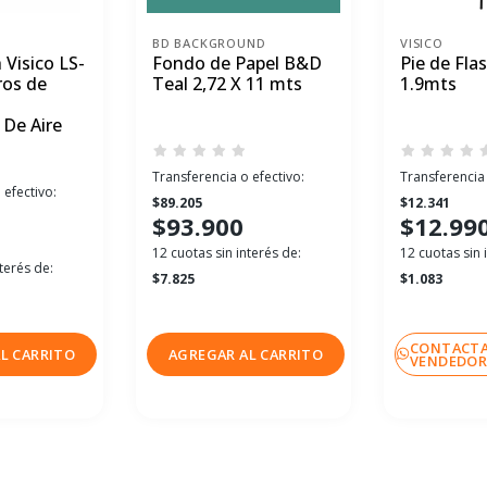
BD BACKGROUND
VISICO
 Visico LS-
Fondo de Papel B&D
Pie de Flas
ros de
Teal 2,72 X 11 mts
1.9mts
 De Aire
Transferencia o efectivo:
Transferencia 
 efectivo:
$89.205
$12.341
$93.900
$12.99
12 cuotas sin interés de:
12 cuotas sin 
terés de:
$7.825
$1.083
CONTACTA
L CARRITO
AGREGAR AL CARRITO
VENDEDO