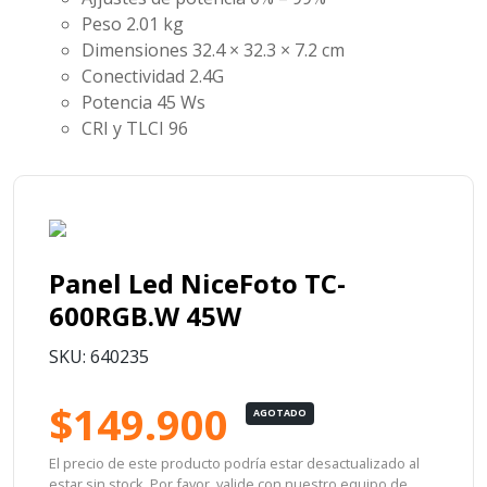
Peso 2.01 kg
Dimensiones 32.4 × 32.3 × 7.2 cm
Conectividad 2.4G
Potencia 45 Ws
CRI y TLCI 96
Panel Led NiceFoto TC-
600RGB.W 45W
SKU: 640235
$149.900
AGOTADO
El precio de este producto podría estar desactualizado al
estar sin stock. Por favor, valide con nuestro equipo de