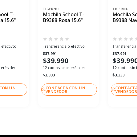
TIGERNU
TIGERNU
ool T-
Mochila School T-
Mochila Sc
a 15.6"
B9388 Rosa 15.6"
B9388 Nav
 efectivo:
Transferencia o efectivo:
Transferencia 
$37.991
$37.991
$39.990
$39.99
terés de:
12 cuotas sin interés de:
12 cuotas sin 
$3.333
$3.333
CON UN
CONTACTA CON UN
CONTACTA
VENDEDOR
VENDEDO