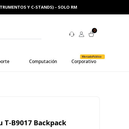
NSTRUMENTOS Y C-STANDS) - SOLO RM
0
MercadoPúblico
porte
Computación
Corporativo
u T-B9017 Backpack