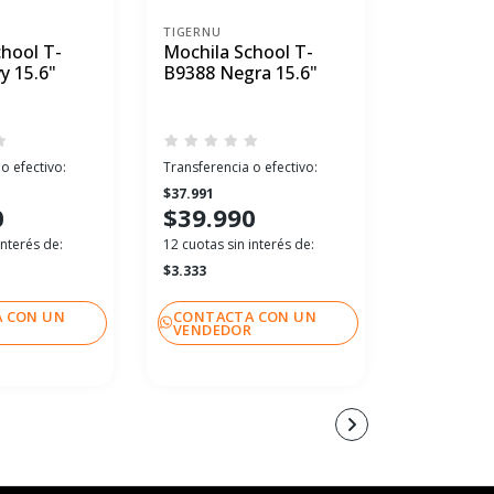
TIGERNU
TIGERNU
hool T-
Mochila School T-
Mochila 
y 15.6"
B9388 Negra 15.6"
B3220 Ba
Executive
o efectivo:
Transferencia o efectivo:
Transferenci
$37.991
$61.741
0
$39.990
$64.99
interés de:
12 cuotas sin interés de:
12 cuotas sin
$3.333
$5.416
 CON UN
CONTACTA CON UN
CONTACT
R
VENDEDOR
VENDEDO