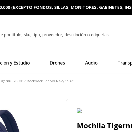
0.000 (EXCEPTO FONDOS, SILLAS, MONITORES, GABINETES, I
ción y Estudio
Drones
Audio
Trans
Tigernu T-B9017 Backpack School Navy 15.6"
Mochila Tigern