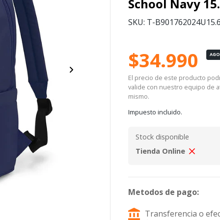
School Navy 15
SKU: T-B901762024U15.
$34.990
AG
El precio de este producto podrí
valide con nuestro equipo de at
mismo.
Impuesto incluido.
Stock disponible
Tienda Online
Metodos de pago:
Transferencia o efec