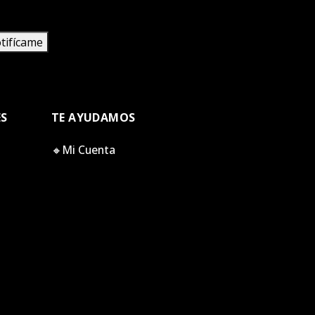
tifícame
ES
TE AYUDAMOS
🔸Mi Cuenta