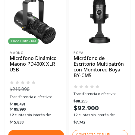
Envío Gratis - RM
MAONO
BOYA
Micrófono Dinámico
Micrófono de
Maono PD400X XLR
Escritorio Multipatrón
USB
con Monitoreo Boya
BY-CM5
$219.990
Transferencia o efectivo:
Transferencia o efectivo:
$88.255
$180.491
$92.900
$189.990
12
cuotas sin interés de:
12 cuotas sin interés de:
$15.833
$7.742
CONTACTA CON UN