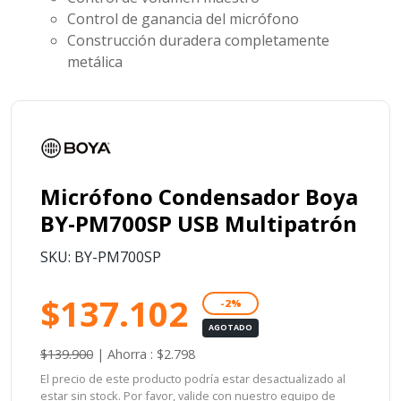
Control de ganancia del micrófono
Construcción duradera completamente
metálica
Micrófono Condensador Boya
BY-PM700SP USB Multipatrón
SKU: BY-PM700SP
$137.102
-2%
AGOTADO
$139.900
|
Ahorra : $2.798
El precio de este producto podría estar desactualizado al
estar sin stock. Por favor, valide con nuestro equipo de