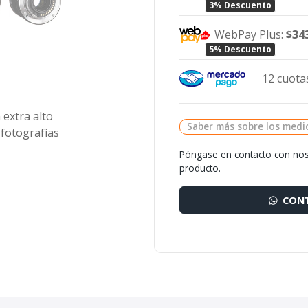
3% Descuento
WebPay Plus:
$34
5% Descuento
12 cuotas
 extra alto
Saber más sobre los medi
 fotografías
Póngase en contacto con nos
producto.
CONT