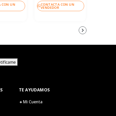
 CON UN
CONTACTA CON UN
CONTACT
R
VENDEDOR
VENDEDO
tifícame
ES
TE AYUDAMOS
🔸Mi Cuenta