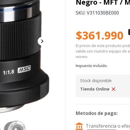
Negro - MFT / 
SKU: V311030BE000
$361.990
El precio de este producto podrí
valide con nuestro equipo de at
mismo.
Impuesto incluido.
Stock disponible
Tienda Online
Metodos de pago:
Transferencia o efec