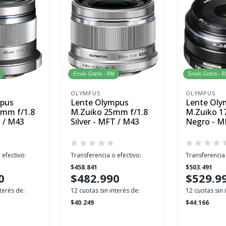
Envío Gratis - RM
Envío Gratis - 
OLYMPUS
OLYMPUS
mpus
Lente Olympus
Lente Oly
 mm f/1.8
M.Zuiko 25mm f/1.8
M.Zuiko 1
T / M43
Silver - MFT / M43
Negro - M
 efectivo:
Transferencia o efectivo:
Transferencia 
$458.841
$503.491
0
$482.990
$529.9
terés de:
12 cuotas sin interés de:
12 cuotas sin 
$40.249
$44.166