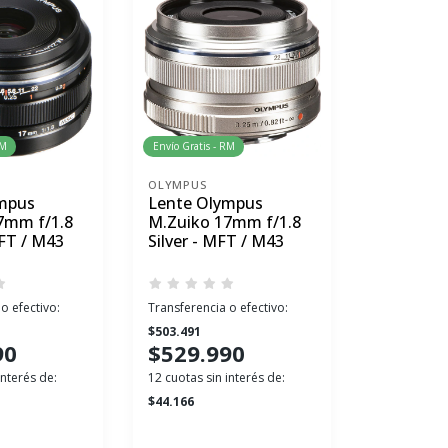
RM
Envío Gratis - RM
Envío Gratis 
OLYMPUS
SIGMA
mpus
Lente Olympus
Lente S
7mm f/1.8
M.Zuiko 17mm f/1.8
F/1.4 Co
FT / M43
Silver - MFT / M43
para Fujif
o efectivo:
Transferencia o efectivo:
Transferenci
$503.491
$313.405
90
$529.990
$329.
interés de:
12 cuotas sin interés de:
12 cuotas sin
$44.166
$27.492