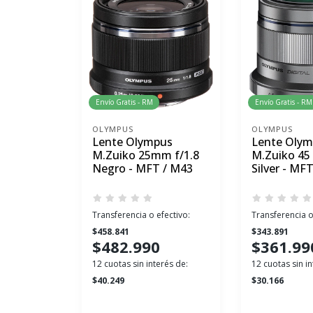
Envío Gratis - RM
Envío Gratis - RM
OLYMPUS
OLYMPUS
Lente Olympus
Lente Oly
M.Zuiko 25mm f/1.8
M.Zuiko 45
Negro - MFT / M43
Silver - MF
Transferencia o efectivo:
Transferencia o
$458.841
$343.891
$482.990
$361.99
12 cuotas sin interés de:
12 cuotas sin in
$40.249
$30.166