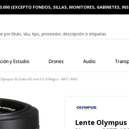
0.000 (EXCEPTO FONDOS, SILLAS, MONITORES, GABINETES, I
ción y Estudio
Drones
Audio
Trans
Olympus M.Zuiko 45 mm f/1.8 Negro - MFT / M43
Lente Olympus 