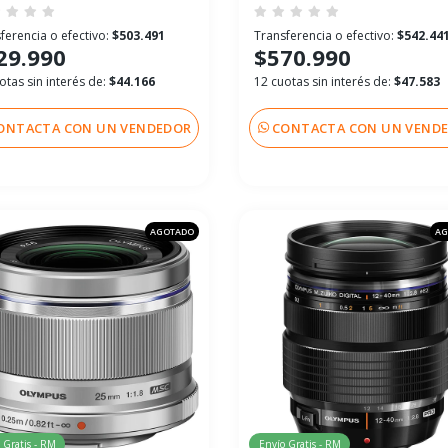
ferencia o efectivo:
$503.491
Transferencia o efectivo:
$542.44
29.990
$570.990
otas sin interés de:
$44.166
12 cuotas sin interés de:
$47.583
ONTACTA CON UN VENDEDOR
CONTACTA CON UN VEND
AGOTADO
AG
 Gratis - RM
Envío Gratis - RM