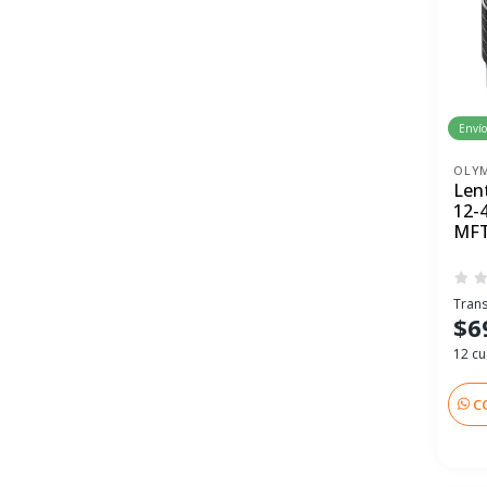
Envío
OLY
Len
12-
MFT
Trans
$6
12 cu
C