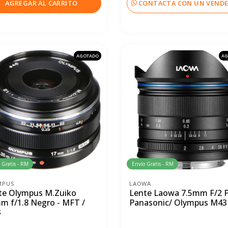
AGREGAR AL CARRITO
CONTACTA CON UN VEND
AGOTADO
AG
 Gratis - RM
Envío Gratis - RM
MPUS
LAOWA
te Olympus M.Zuiko
Lente Laowa 7.5mm F/2 
m f/1.8 Negro - MFT /
Panasonic/ Olympus M43
3