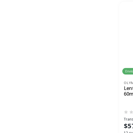
Envío
OLY
Len
60m
Trans
$5
12 cu