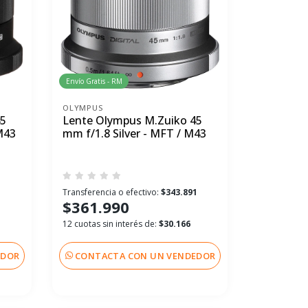
Envío Gratis - RM
OLYMPUS
45
Lente Olympus M.Zuiko 45
M43
mm f/1.8 Silver - MFT / M43
1
Transferencia o efectivo:
$343.891
$361.990
12 cuotas sin interés de:
$30.166
EDOR
CONTACTA CON UN VENDEDOR