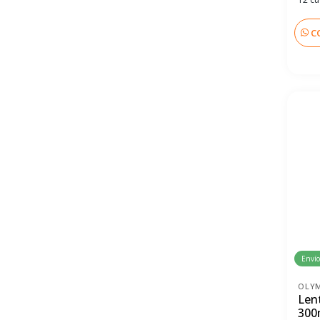
C
Envío
OLY
Len
300