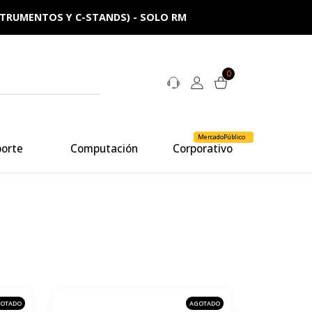
NSTRUMENTOS Y C-STANDS) - SOLO RM
0
MercadoPúblico
porte
Computación
Corporativo
OTADO
AGOTADO