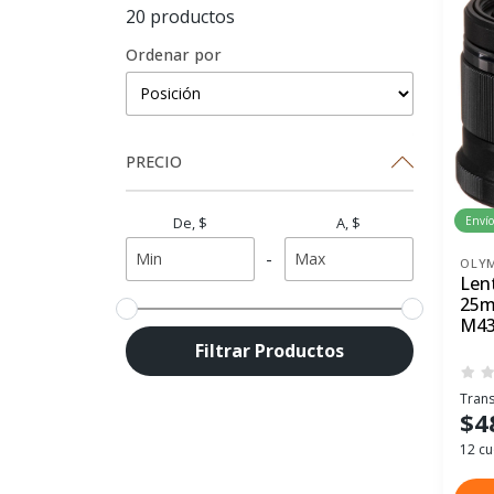
20 productos
Ordenar por
PRECIO
Envío
De, $
A, $
-
OLY
Len
25m
M4
Filtrar Productos
Trans
$4
12 cu