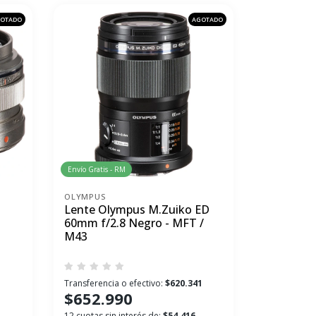
OTADO
AGOTADO
Envío Gratis - RM
OLYMPUS
Lente Olympus M.Zuiko ED
60mm f/2.8 Negro - MFT /
M43
1
Transferencia o efectivo:
$620.341
$652.990
12 cuotas sin interés de:
$54.416