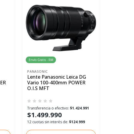
Envío Gratis - RM
PANASONIC
Lente Panasonic Leica DG
WER
Vario 100-400mm POWER
O.I.S MFT
1
Transferencia o efectivo:
$1.424.991
$1.499.990
12 cuotas sin interés de:
$124.999