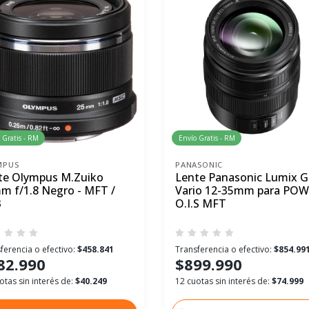
 Gratis - RM
Envío Gratis - RM
MPUS
PANASONIC
te Olympus M.Zuiko
Lente Panasonic Lumix G
m f/1.8 Negro - MFT /
Vario 12-35mm para PO
3
O.I.S MFT
ferencia o efectivo:
$458.841
Transferencia o efectivo:
$854.99
82.990
$899.990
otas sin interés de:
$40.249
12 cuotas sin interés de:
$74.999