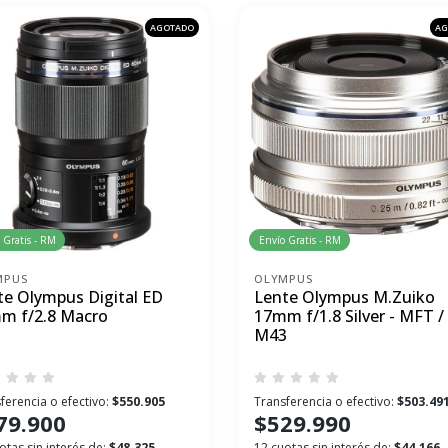
AGOTADO
AG
 Gratis - RM
Envío Gratis - RM
MPUS
OLYMPUS
te Olympus Digital ED
Lente Olympus M.Zuiko
m f/2.8 Macro
17mm f/1.8 Silver - MFT /
M43
ferencia o efectivo:
$550.905
Transferencia o efectivo:
$503.49
79.900
$529.990
otas sin interés de:
$48.325
12 cuotas sin interés de:
$44.166