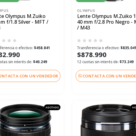
MPUS
OLYMPUS
te Olympus M.Zuiko
Lente Olympus M.Zuiko 1
 f/1.8 Silver - MFT /
40 mm f/2.8 Pro Negro -
3
/ M43
ferencia o efectivo:
$458.841
Transferencia o efectivo:
$835.04
82.990
$878.990
otas sin interés de:
$40.249
12 cuotas sin interés de:
$73.249
ONTACTA CON UN VENDEDOR
CONTACTA CON UN VEND
AGOTADO
AG