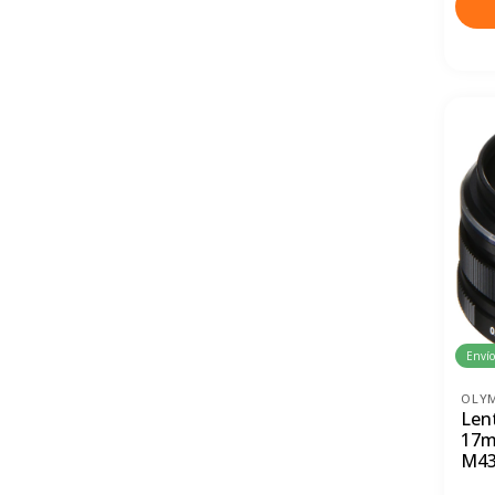
Envío
OLY
Len
17m
M4