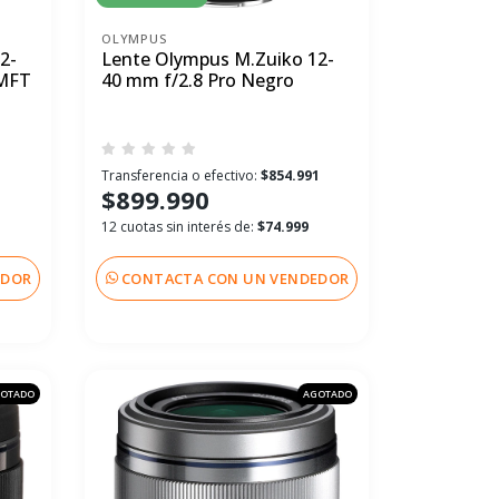
OLYMPUS
2-
Lente Olympus M.Zuiko 12-
 MFT
40 mm f/2.8 Pro Negro
1
Transferencia o efectivo:
$854.991
$899.990
12 cuotas sin interés de:
$74.999
EDOR
CONTACTA CON UN VENDEDOR
OTADO
AGOTADO