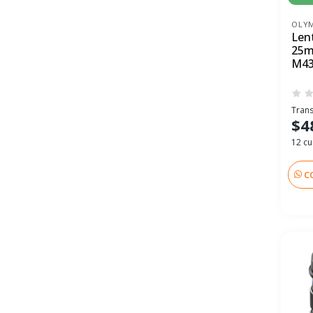
OLY
Len
25mm
M4
Trans
$4
12 cu
C