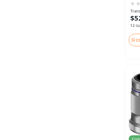
Trans
$5
12 cu
C
Envío