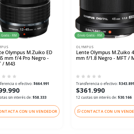
 Gratis - RM
Envío Gratis - RM
MPUS
OLYMPUS
te Olympus M.Zuiko ED
Lente Olympus M.Zuiko 
45 mm f/4 Pro Negro -
mm f/1.8 Negro - MFT / 
 / M43
ferencia o efectivo:
$664.991
Transferencia o efectivo:
$343.89
99.990
$361.990
otas sin interés de:
$58.333
12 cuotas sin interés de:
$30.166
ONTACTA CON UN VENDEDOR
CONTACTA CON UN VEND