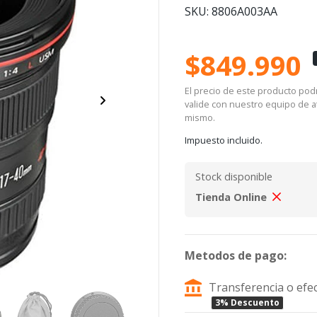
SKU: 8806A003AA
$849.990
El precio de este producto podrí
valide con nuestro equipo de at
mismo.
Impuesto incluido.
Stock disponible
Tienda Online
Metodos de pago:
Transferencia o efec
3% Descuento