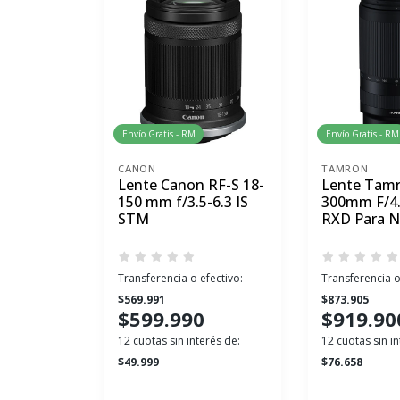
Envío Gratis - RM
Envío Gratis - RM
CANON
TAMRON
Lente Canon RF-S 18-
Lente Tamr
150 mm f/3.5-6.3 IS
300mm F/4.5
STM
RXD Para N
Transferencia o efectivo:
Transferencia o
$569.991
$873.905
$599.990
$919.90
12 cuotas sin interés de:
12 cuotas sin in
$49.999
$76.658