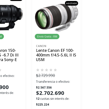
AGOTADO
RM
Envío Gratis - RM
Envío Gratis 
CANON
CANON
ron 150-
Lente Canon EF 100-
Lente Ca
-6.7 Di III
400mm f/4.5-5.6L II IS
300mm f/4
ra Sony-E
USM
$2.729.990
o efectivo:
Transferenci
Transferencia o efectivo:
$204.241
.900
$214.
$2.567.556
$2.702.690
interés de:
12 cuotas sin
12
cuotas sin interés de:
$17.916
$225.224