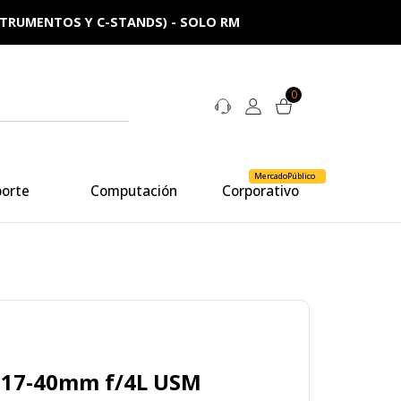
NSTRUMENTOS Y C-STANDS) - SOLO RM
0
MercadoPúblico
porte
Computación
Corporativo
 17-40mm f/4L USM