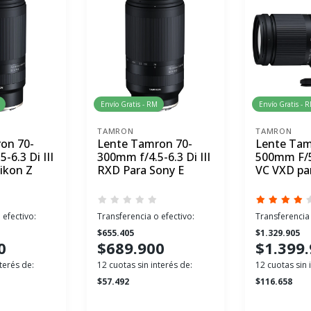
Envío Gratis - RM
Envío Gratis - 
TAMRON
TAMRON
on 70-
Lente Tamron 70-
Lente Tam
-6.3 Di III
300mm f/4.5-6.3 Di III
500mm F/5 
ikon Z
RXD Para Sony E
VC VXD pa
 efectivo:
Transferencia o efectivo:
Transferencia 
$655.405
$1.329.905
0
$689.900
$1.399
terés de:
12 cuotas sin interés de:
12 cuotas sin 
$57.492
$116.658