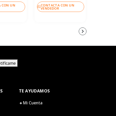
 CON UN
CONTACTA CON UN
CONTACT
R
VENDEDOR
VENDEDO
tifícame
ES
TE AYUDAMOS
🔸Mi Cuenta