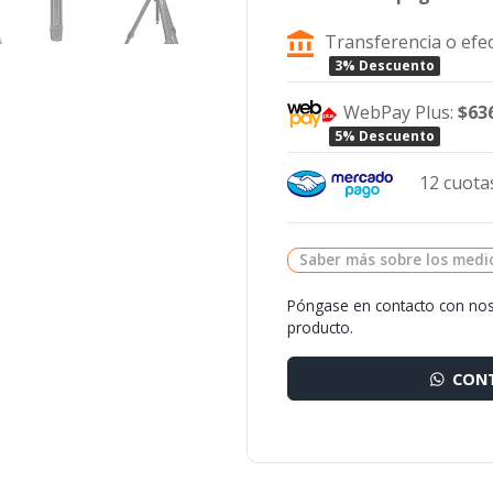
Transferencia o efec
3% Descuento
WebPay Plus:
$63
5% Descuento
12 cuotas
Saber más sobre los medi
Póngase en contacto con nos
producto.
CONT