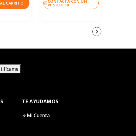
CONTACTA CON UN
CONTACT
AL CARRITO
VENDEDOR
VENDEDO
tifícame
ES
TE AYUDAMOS
🔸Mi Cuenta