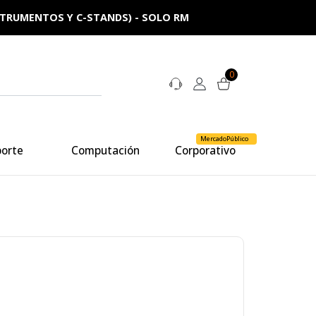
NSTRUMENTOS Y C-STANDS) - SOLO RM
0
MercadoPúblico
porte
Computación
Corporativo