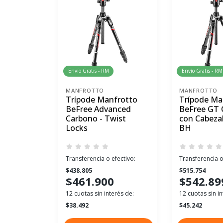
Envío Gratis - RM
Envío Gratis - RM
MANFROTTO
MANFROTTO
Trípode Manfrotto
Trípode Ma
BeFree Advanced
BeFree GT 
Carbono - Twist
con Cabeza
Locks
BH
Transferencia o efectivo:
Transferencia o
$438.805
$515.754
$461.900
$542.89
12 cuotas sin interés de:
12 cuotas sin in
$38.492
$45.242