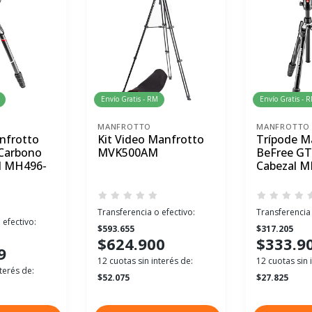
Envío Gratis - RM
Envío Gratis - 
MANFROTTO
MANFROTTO
nfrotto
Kit Video Manfrotto
Trípode M
Carbono
MVK500AM
BeFree GT
l MH496-
Cabezal 
Transferencia o efectivo:
Transferencia 
 efectivo:
$593.655
$317.205
$624.900
$333.9
9
12 cuotas sin interés de:
12 cuotas sin 
terés de:
$52.075
$27.825