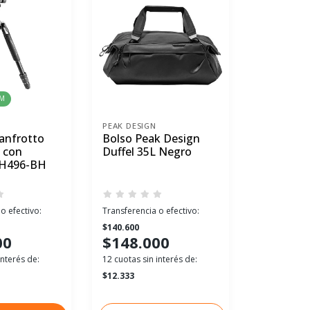
RM
PEAK DESIGN
PEAK DESIG
anfrotto
Bolso Peak Design
Mochila 
 con
Duffel 35L Negro
Totepack
MH496-BH
o efectivo:
Transferencia o efectivo:
Transferenci
$140.600
$180.500
00
$148.000
$190.
interés de:
12 cuotas sin interés de:
12 cuotas sin
$12.333
$15.833