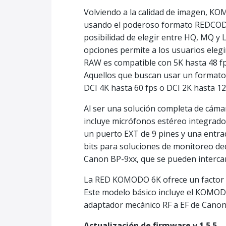
Volviendo a la calidad de imagen, KO
usando el poderoso formato REDCODE 
posibilidad de elegir entre HQ, MQ y 
opciones permite a los usuarios elegi
RAW es compatible con 5K hasta 48 fps
Aquellos que buscan usar un formato
DCI 4K hasta 60 fps o DCI 2K hasta 12
Al ser una solución completa de cám
incluye micrófonos estéreo integrado
un puerto EXT de 9 pines y una entrad
bits para soluciones de monitoreo ded
Canon BP-9xx, que se pueden intercam
La RED KOMODO 6K ofrece un factor d
Este modelo básico incluye el KOMODO
adaptador mecánico RF a EF de Canon
Actualización de firmware v.1.5.5