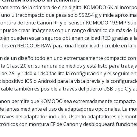
amiento de la cámara de cine digital KOMODO 6K al incorpor
n uno ultracompacto que pesa solo 952.54 g y mide aproxima
la montura de lente Canon RF y el sensor KOMODO 19.9MP Su
or puede crear imágenes con un rango dinámico de más de 16 
ién pueden estar seguros obtienen calidad RED gracias a la
120 fps en REDCODE RAW para una flexibilidad increíble en la 
ión de un diseño todo en uno extremadamente compacto con
a CFast 2.0 en su ranura de medios y está listo para trabaj
 de 2.9" y 1440 x 1440 facilita la configuración y el seguimie
spositivo iOS o Android para la vista previa y la configuració
r cable también es posible a través del puerto USB tipo C y 
e Canon permite que KOMODO sea extremadamente compacto 
e lentes mediante el uso de adaptadores opcionales. La mon
 través del adaptador incluido. Usando adaptadores de montu
trónicos con montura EF de Canon y desbloqueará funciones