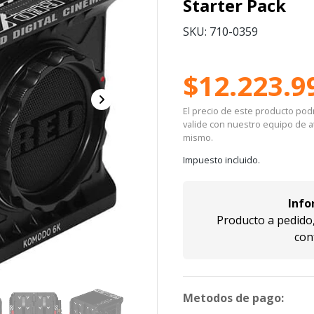
Starter Pack
SKU: 710-0359
$12.223.9
El precio de este producto podrí
valide con nuestro equipo de at
mismo.
Impuesto incluido.
Info
Producto a pedido,
con
Metodos de pago: