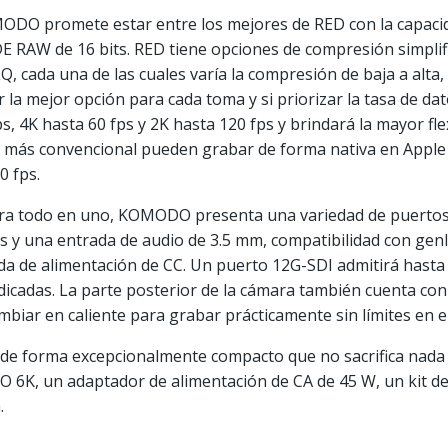
MODO promete estar entre los mejores de RED con la capacid
RAW de 16 bits. RED tiene opciones de compresión simplific
LQ, cada una de las cuales varía la compresión de baja a alta
r la mejor opción para cada toma y si priorizar la tasa de da
, 4K hasta 60 fps y 2K hasta 120 fps y brindará la mayor fle
 más convencional pueden grabar de forma nativa en Apple
0 fps.
ara todo en uno, KOMODO presenta una variedad de puertos 
s y una entrada de audio de 3.5 mm, compatibilidad con ge
a de alimentación de CC. Un puerto 12G-SDI admitirá hasta D
icadas. La parte posterior de la cámara también cuenta con 
biar en caliente para grabar prácticamente sin límites en e
e forma excepcionalmente compacto que no sacrifica nada 
 6K, un adaptador de alimentación de CA de 45 W, un kit d
.