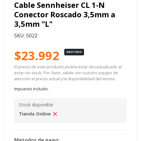
Cable Sennheiser CL 1-N
Conector Roscado 3,5mm a
3,5mm "L"
SKU: 5022
$23.992
AGOTADO
El precio de este producto podría estar desactualizado al
estar sin stock. Por favor, valide con nuestro equipo de
atención el precio actual y la disponibilidad del mismo.
Impuesto incluido.
Stock disponible
Tienda Online
Metodos de pago: