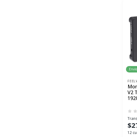
Envío
FEE
Mon
V2 
192
Trans
$2
12 cu