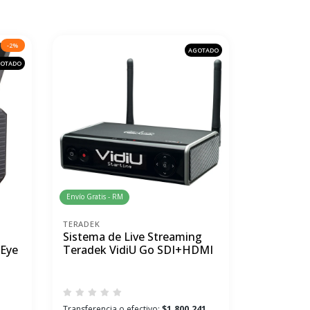
-2%
AGOTADO
OTADO
Envío Gratis - RM
TERADEK
Sistema de Live Streaming
eEye
Teradek VidiU Go SDI+HDMI
Transferencia o efectivo:
$1.800.241