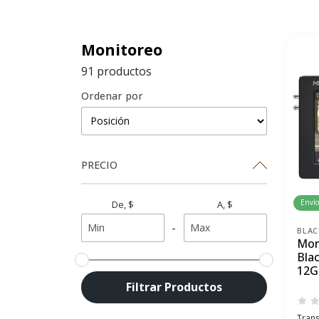
Monitoreo
91 productos
Ordenar por
PRECIO
Envío
De, $
A, $
-
BLAC
Mon
Bla
12G
Filtrar Productos
Trans