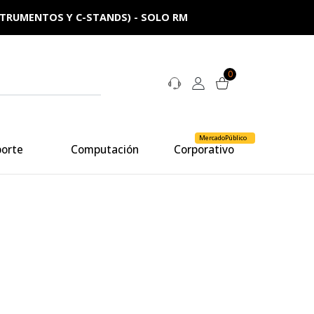
NSTRUMENTOS Y C-STANDS) - SOLO RM
0
MercadoPúblico
porte
Computación
Corporativo