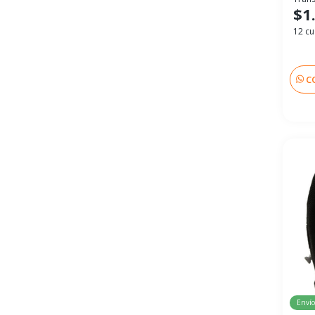
$1
12 cu
C
Envío