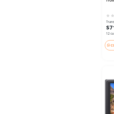
Hol
Trans
$7
12 cu
C