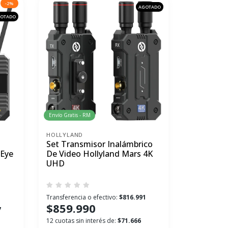
-2%
AGOTADO
OTADO
Envío Gratis - RM
HOLLYLAND
Set Transmisor Inalámbrico
eEye
De Video Hollyland Mars 4K
UHD
Transferencia o efectivo:
$816.991
$859.990
7
12 cuotas sin interés de:
$71.666