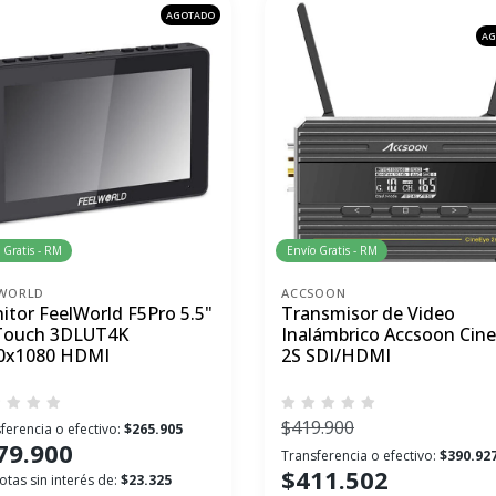
AGOTADO
AG
 Gratis - RM
Envío Gratis - RM
LWORLD
ACCSOON
itor FeelWorld F5Pro 5.5"
Transmisor de Video
Touch 3DLUT4K
Inalámbrico Accsoon Cin
0x1080 HDMI
2S SDI/HDMI
$419.900
ferencia o efectivo:
$265.905
79.900
Transferencia o efectivo:
$390.92
$411.502
otas sin interés de:
$23.325