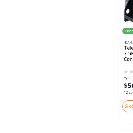
Envío
IKAN
Tel
7''
Con
Trans
$5
12 cu
C