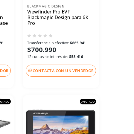
BLACKMAGIC DESIGN
Viewfinder Pro EVF
on
Blackmagic Design para 6K
case
Pro
991
Transferencia o efectivo:
$665.941
$700.990
12 cuotas sin interés de:
$58.416
EDOR
CONTACTA CON UN VENDEDOR
OTADO
AGOTADO