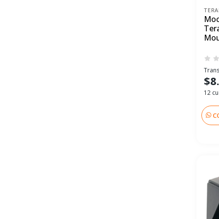
TERA
Moc
Ter
Mo
Trans
$8
12 cu
C