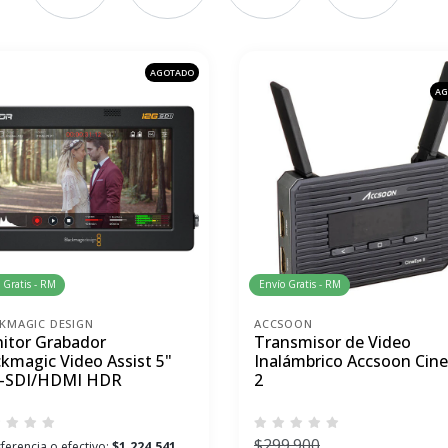
AGOTADO
AG
 Gratis - RM
Envío Gratis - RM
KMAGIC DESIGN
ACCSOON
itor Grabador
Transmisor de Video
ckmagic Video Assist 5"
Inalámbrico Accsoon Cin
-SDI/HDMI HDR
2
$299.900
ferencia o efectivo:
$1.224.541