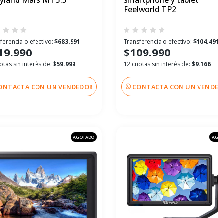
lyland Mars M1 5.5"
smartphone y tablet
Feelworld TP2
ferencia o efectivo:
$683.991
Transferencia o efectivo:
$104.49
19.990
$109.990
otas sin interés de:
$59.999
12 cuotas sin interés de:
$9.166
ONTACTA CON UN VENDEDOR
CONTACTA CON UN VEND
AGOTADO
AG