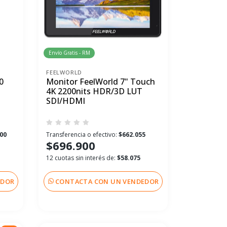
Envío Gratis - RM
FEELWORLD
0
Monitor FeelWorld 7" Touch
4K 2200nits HDR/3D LUT
SDI/HDMI
500
Transferencia o efectivo:
$662.055
$696.900
12 cuotas sin interés de:
$58.075
EDOR
CONTACTA CON UN VENDEDOR