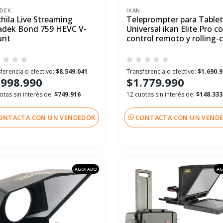
DEK
IKAN
hila Live Streaming
Teleprompter para Tablet
adek Bond 759 HEVC V-
Universal ikan Elite Pro c
unt
control remoto y rolling-
ferencia o efectivo:
$8.549.041
Transferencia o efectivo:
$1.690.
.998.990
$1.779.990
otas sin interés de:
$749.916
12 cuotas sin interés de:
$148.333
ONTACTA CON UN VENDEDOR
CONTACTA CON UN VEND
AGOTADO
AG