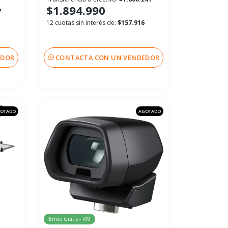
$1.894.990
7
12 cuotas sin interés de:
$157.916
EDOR
CONTACTA CON UN VENDEDOR
OTADO
AGOTADO
Envío Gratis - RM