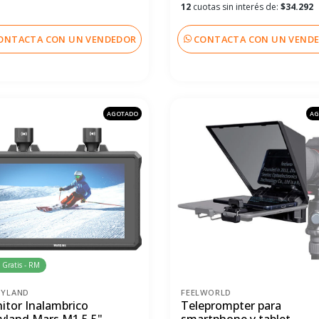
12
cuotas sin interés de:
$34.292
ONTACTA CON UN VENDEDOR
CONTACTA CON UN VEND
AGOTADO
AG
 Gratis - RM
LYLAND
FEELWORLD
itor Inalambrico
Teleprompter para