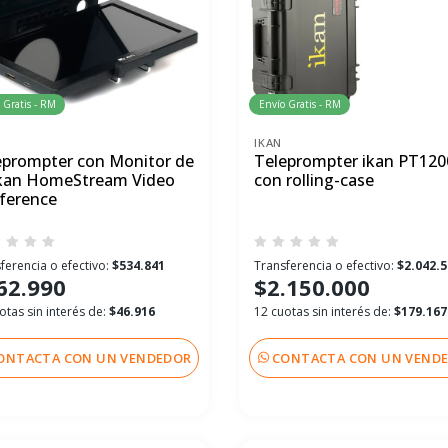
 Gratis - RM
Envío Gratis - RM
IKAN
eprompter con Monitor de
Teleprompter ikan PT120
 ikan HomeStream Video
con rolling-case
ference
ferencia o efectivo:
$534.841
Transferencia o efectivo:
$2.042.
62.990
$2.150.000
otas sin interés de:
$46.916
12 cuotas sin interés de:
$179.167
ONTACTA CON UN VENDEDOR
CONTACTA CON UN VEND