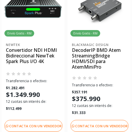
Envío Gratis - RM
Envío Gratis - RM
NEWTEK
BLACKMAGIC DESIGN
Convertidor NDI HDMI
DecoderIP BMD Atem
Bidireccional NewTek
StreamingBridge
Spark Plus I/O 4K
HDMI/SDI para
AtemMiniPro
Transferencia o efectivo:
Transferencia o efectivo:
$1.282.491
$357.191
$1.349.990
$375.990
12 cuotas sin interés de:
12 cuotas sin interés de:
$112.499
$31.333
CONTACTA CON UN VENDEDOR
CONTACTA CON UN VENDEDOR