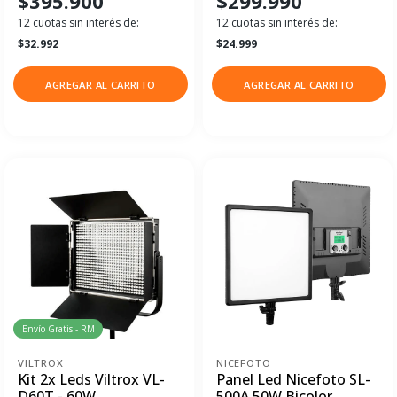
$395.900
$299.990
12 cuotas sin interés de:
12 cuotas sin interés de:
$32.992
$24.999
AGREGAR AL CARRITO
AGREGAR AL CARRITO
Envío Gratis - RM
VILTROX
NICEFOTO
Kit 2x Leds Viltrox VL-
Panel Led Nicefoto SL-
D60T - 60W
500A 50W Bicolor