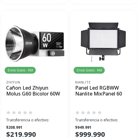
Envío Gratis - RM
Envío Gratis - RM
ZHIYUN
NANLITE
Cañon Led Zhiyun
Panel Led RGBWW
Molus G60 Bicolor ­60W
Nanlite MixPanel 60
Transferencia o efectivo:
Transferencia o efectivo:
$208.991
$949.991
$219.990
$999.990