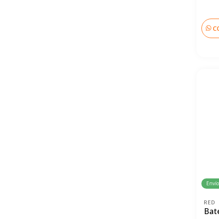
C
Envío
RED
Bat