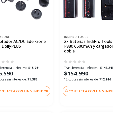
LKRONE
INDIPRO TOOLS
ptador AC/DC Edelkrone
2x Baterías IndiPro Tools
a DollyPLUS
F980 6600mAh y cargado
doble
ferencia o efectivo:
$15.761
Transferencia o efectivo:
$147.24
6.590
$154.990
otas sin interés de:
$1.383
12 cuotas sin interés de:
$12.916
ONTACTA CON UN VENDEDOR
CONTACTA CON UN VEND