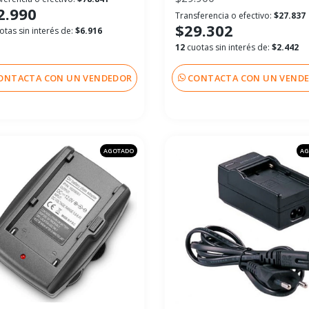
2.990
Transferencia o efectivo:
$27.837
$29.302
otas sin interés de:
$6.916
12
cuotas sin interés de:
$2.442
ONTACTA CON UN VENDEDOR
CONTACTA CON UN VEND
AGOTADO
AG