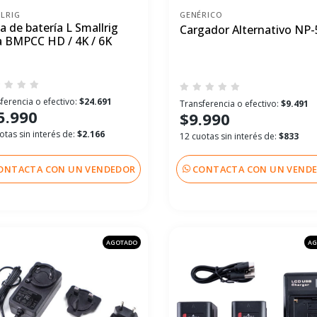
LRIG
GENÉRICO
a de batería L Smallrig
Cargador Alternativo NP-
a BMPCC HD / 4K / 6K
ferencia o efectivo:
$24.691
Transferencia o efectivo:
$9.491
5.990
$9.990
otas sin interés de:
$2.166
12 cuotas sin interés de:
$833
ONTACTA CON UN VENDEDOR
CONTACTA CON UN VEND
AGOTADO
AG