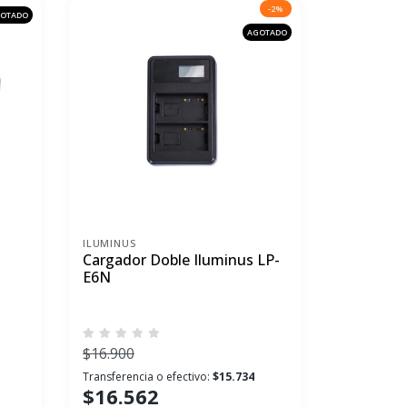
-2%
OTADO
AGOTADO
ILUMINUS
Cargador Doble Iluminus LP-
E6N
$16.900
1
Transferencia o efectivo:
$15.734
$16.562