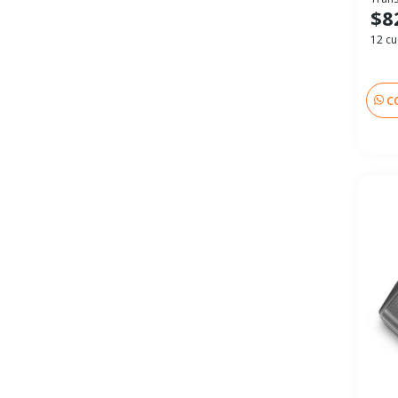
$8
12 cu
C