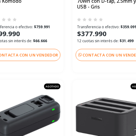
a Komodo
70Wh con D-tap, 2.5mm y
USB - Gris
ferencia o efectivo:
$759.991
Transferencia o efectivo:
$359.09
99.990
$377.990
otas sin interés de:
$66.666
12 cuotas sin interés de:
$31.499
ONTACTA CON UN VENDEDOR
CONTACTA CON UN VEND
AGOTADO
AG