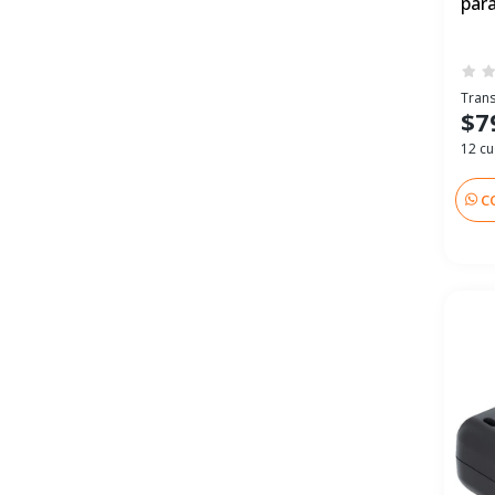
par
Trans
$7
12 cu
C