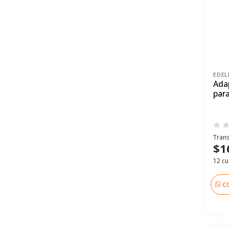
EDE
Ada
par
Trans
$1
12 cu
C