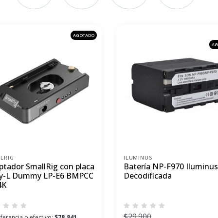
AGOTADO
AG
LRIG
ILUMINUS
ptador SmallRig con placa
Batería NP-F970 Iluminu
y-L Dummy LP-E6 BMPCC
Decodificada
4K
$29.900
ferencia o efectivo:
$78.841