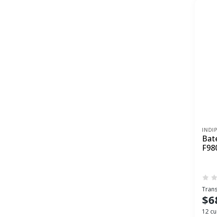
INDI
Bat
F98
Trans
$6
12 cu