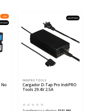
-2%
AGOTADO
OTADO
INDIPRO TOOLS
s No
Cargador D-Tap Pro IndiPRO
Tools 29.4V 2.5A
Transferencia o efectivo:
$151.991