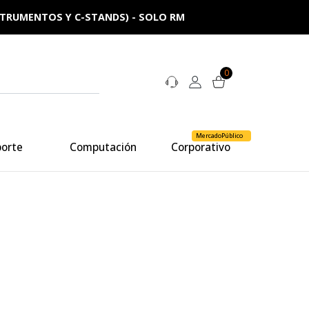
NSTRUMENTOS Y C-STANDS) - SOLO RM
0
MercadoPúblico
porte
Computación
Corporativo