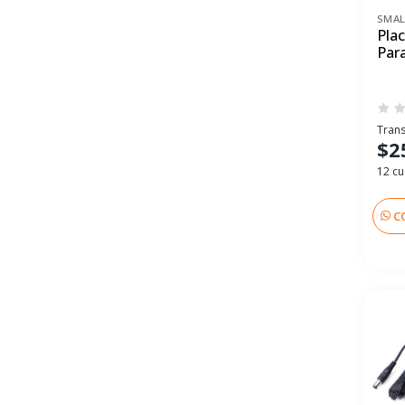
SMAL
Plac
Par
Trans
$2
12 cu
C