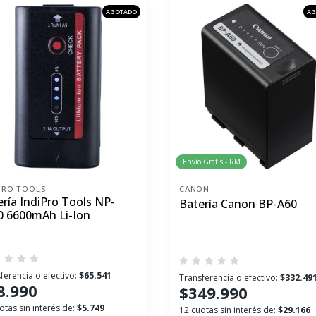
AGOTADO
AG
Envío Gratis - RM
PRO TOOLS
CANON
ería IndiPro Tools NP-
Batería Canon BP-A60
0 6600mAh Li-Ion
ferencia o efectivo:
$65.541
Transferencia o efectivo:
$332.49
8.990
$349.990
otas sin interés de:
$5.749
12 cuotas sin interés de:
$29.166