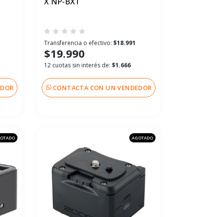
X NP-BX1
1
Transferencia o efectivo:
$18.991
$19.990
12 cuotas sin interés de:
$1.666
EDOR
CONTACTA CON UN VENDEDOR
OTADO
AGOTADO