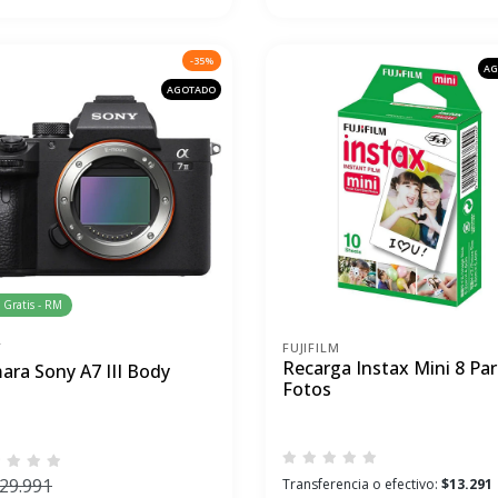
-35%
AG
AGOTADO
 Gratis - RM
Y
FUJIFILM
Recarga Instax Mini 8 Par
ara Sony A7 III Body
Fotos
129.991
Transferencia o efectivo:
$13.291