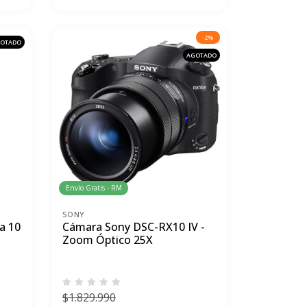
-2%
OTADO
AGOTADO
Envío Gratis - RM
SONY
a 10
Cámara Sony DSC-RX10 IV -
Zoom Óptico 25X
$1.829.990