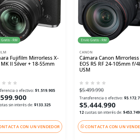
 Gratis - RM
Envío Gratis - RM
FILM
CANON
ra Fujifilm Mirrorless X-
Cámara Canon Mirrorless
 MK II Silver + 18-55mm
EOS R5 RF 24-105mm f/4L
USM
$5.499.990
ferencia o efectivo:
$1.519.905
.599.900
Transferencia o efectivo:
$5.172.
$5.444.990
otas sin interés de:
$133.325
12
cuotas sin interés de:
$453.749
ONTACTA CON UN VENDEDOR
CONTACTA CON UN VEND