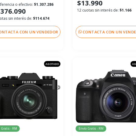
$13.990
ferencia o efectivo:
$1.307.286
.376.090
12 cuotas sin interés de:
$1.166
otas sin interés de:
$114.674
ONTACTA CON UN VENDEDOR
CONTACTA CON UN VEND
AGOTADO
AG
 Gratis - RM
Envío Gratis - RM