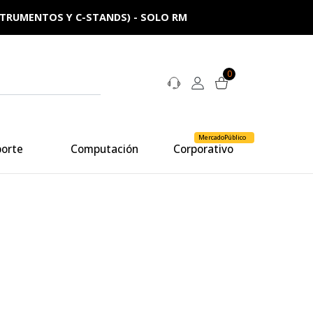
NSTRUMENTOS Y C-STANDS) - SOLO RM
0
MercadoPúblico
porte
Computación
Corporativo