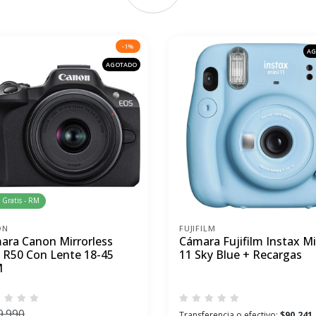
-1%
AG
AGOTADO
 Gratis - RM
ON
FUJIFILM
ara Canon Mirrorless
Cámara Fujifilm Instax Mi
 R50 Con Lente 18-45
11 Sky Blue + Recargas
M
9.990
Transferencia o efectivo:
$90.241