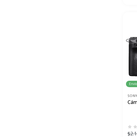
Envío
SON
Cám
$2.