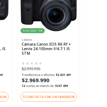
Envío Gratis - RM
CANON
Cámara Canon EOS R6 Rf +
 IS
Lente 24-105mm f/4-7.1 IS
STM
$2.999.990
741
Transferencia o efectivo:
$2.821.491
$2.969.990
12
cuotas sin interés de:
$247.499
EDOR
CONTACTA CON UN VENDEDOR