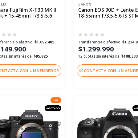
FILM
CANON
ara FujiFilm X-T30 MK II
Canon EOS 90D + Lente E
ck + 15-45mm F/3.5-5.6
18-55mm F/3.5-5.6 IS ST
ferencia o efectivo:
$1.092.405
Transferencia o efectivo:
$1.234.
.149.900
$1.299.990
otas sin interés de:
$95.825
12 cuotas sin interés de:
$108.333
ONTACTA CON UN VENDEDOR
CONTACTA CON UN VEND
-9%
AGOTADO
AG