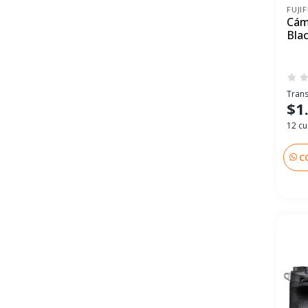
FUJI
Cám
Bla
Trans
$1
12 cu
C