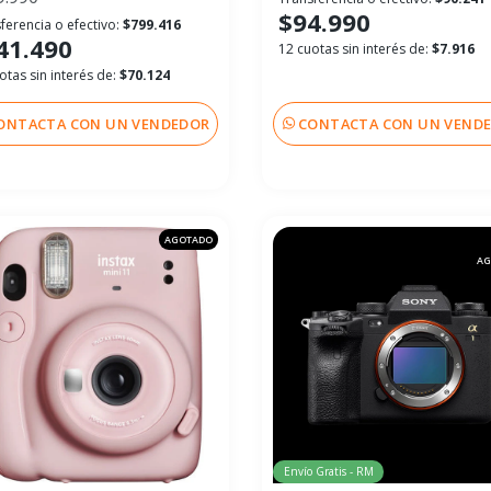
$94.990
ferencia o efectivo:
$799.416
41.490
12 cuotas sin interés de:
$7.916
otas sin interés de:
$70.124
ONTACTA CON UN VENDEDOR
CONTACTA CON UN VEND
AGOTADO
AG
Envío Gratis - RM