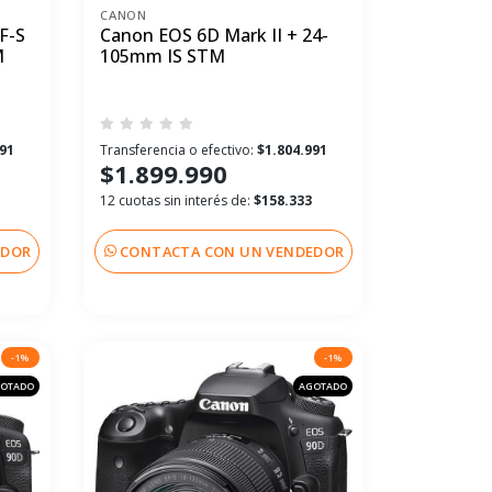
CANON
F-S
Canon EOS 6D Mark II + 24-
M
105mm IS STM
991
Transferencia o efectivo:
$1.804.991
$1.899.990
12 cuotas sin interés de:
$158.333
EDOR
CONTACTA CON UN VENDEDOR
-1%
-1%
OTADO
AGOTADO