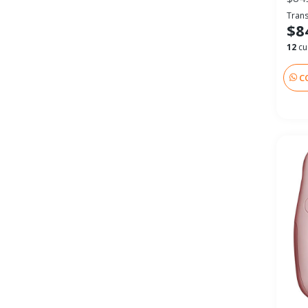
Trans
$8
12
cu
C