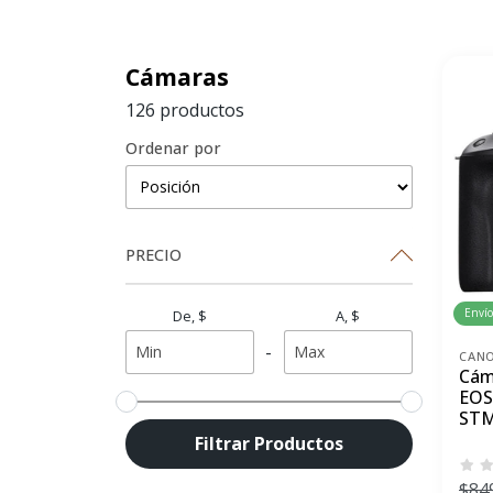
Cámaras
126 productos
Ordenar por
PRECIO
Envío
De, $
A, $
-
CAN
Cám
EOS
ST
Filtrar Productos
$84