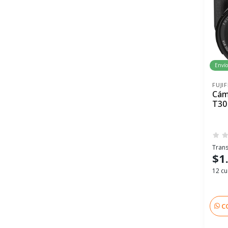
Envío
FUJI
Cáma
T30
Trans
$1
12 cu
C