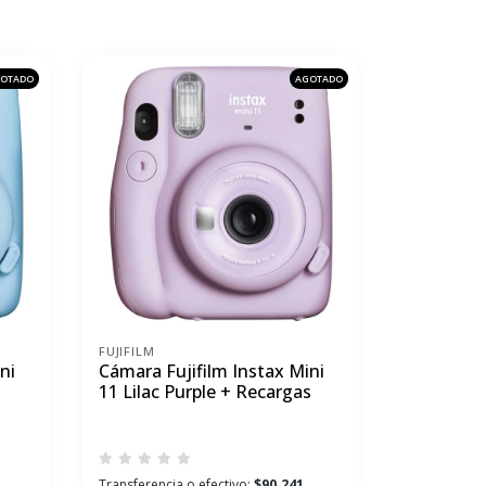
OTADO
AGOTADO
FUJIFILM
ni
Cámara Fujifilm Instax Mini
11 Lilac Purple + Recargas
Transferencia o efectivo:
$90.241