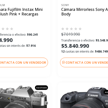
FILM
SONY
ra Fujifilm Instax Mini
Cámara Mirrorless Sony A
Blush Pink + Recargas
Body
$7.019.990
ferencia o efectivo:
$90.241
4.990
Transferencia o efectivo:
$5.548.
$5.840.990
otas sin interés de:
$7.916
12
cuotas sin interés de:
$486.749
ONTACTA CON UN VENDEDOR
CONTACTA CON UN VEND
AGOTADO
AG