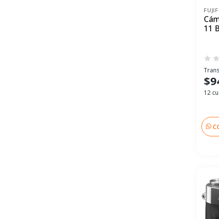
FUJI
Cáma
11 
Trans
$9
12 cu
C