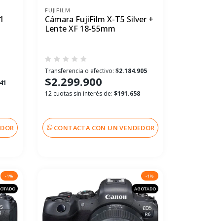
FUJIFILM
1
Cámara FujiFilm X-T5 Silver +
Lente XF 18-55mm
Transferencia o efectivo:
$2.184.905
$2.299.900
941
12 cuotas sin interés de:
$191.658
EDOR
CONTACTA CON UN VENDEDOR
-1%
-1%
OTADO
AGOTADO