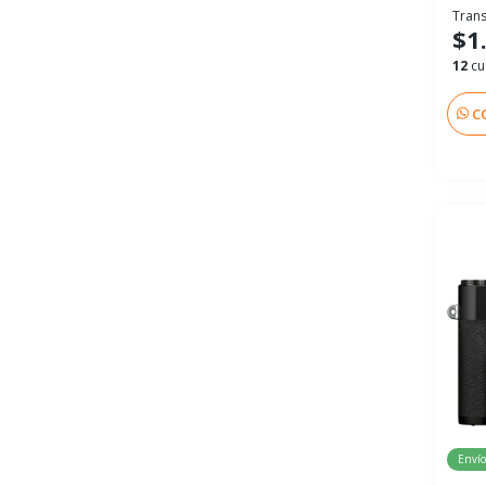
Trans
$1
12
cu
C
Envío