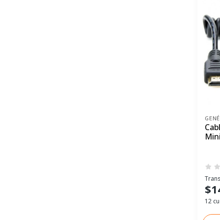
GENÉ
Cab
Min
Trans
$1
12 cu