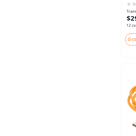
Trans
$2
12 cu
C