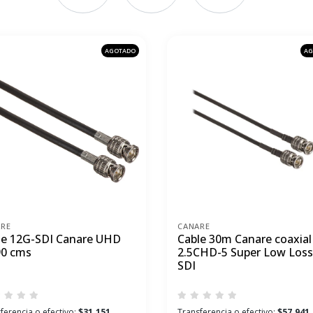
AGOTADO
AG
ARE
CANARE
le 12G-SDI Canare UHD
Cable 30m Canare coaxial
90 cms
2.5CHD-5 Super Low Loss
SDI
ferencia o efectivo:
$31.151
Transferencia o efectivo:
$57.941