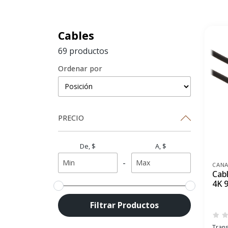
Cables
69 productos
Ordenar por
PRECIO
De, $
A, $
-
CAN
Cab
4K 
Filtrar Productos
Trans