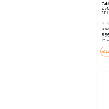
Cab
2.5
SDI
Trans
$9
12 cu
C