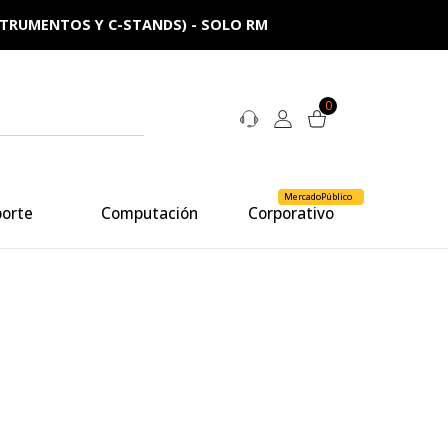
NSTRUMENTOS Y C-STANDS) - SOLO RM
0
MercadoPúblico
porte
Computación
Corporativo