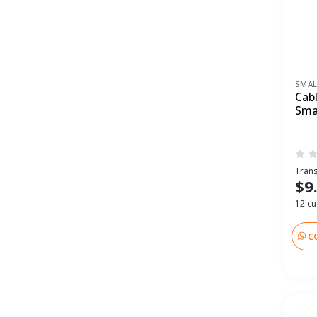
SMAL
Cab
Sma
Trans
$9
12 cu
C