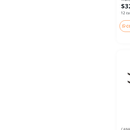
$3
12 cu
C
CAN