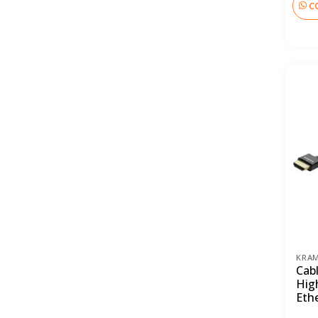
C
KRA
Cab
Hig
Eth