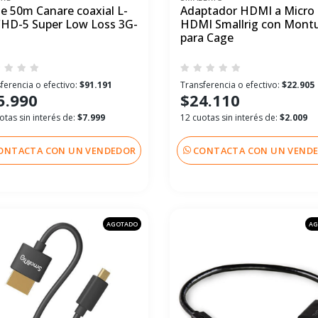
le 50m Canare coaxial L-
Adaptador HDMI a Micro
CHD-5 Super Low Loss 3G-
HDMI Smallrig con Mont
para Cage
ferencia o efectivo:
$91.191
Transferencia o efectivo:
$22.905
5.990
$24.110
otas sin interés de:
$7.999
12 cuotas sin interés de:
$2.009
ONTACTA CON UN VENDEDOR
CONTACTA CON UN VEND
AGOTADO
AG