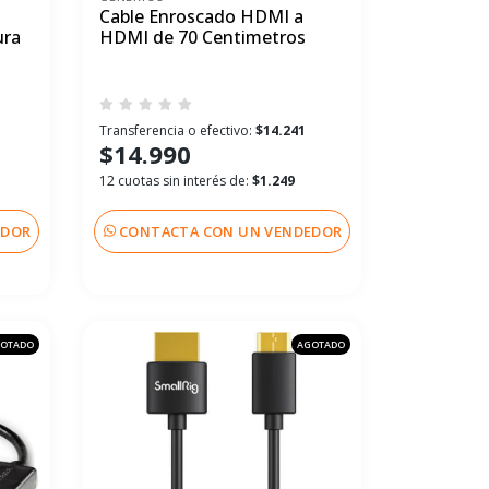
Cable Enroscado HDMI a
ura
HDMI de 70 Centimetros
Transferencia o efectivo:
$14.241
$14.990
12 cuotas sin interés de:
$1.249
EDOR
CONTACTA CON UN VENDEDOR
OTADO
AGOTADO