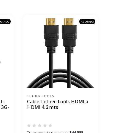
OTADO
AGOTADO
TETHER TOOLS
 L-
Cable Tether Tools HDMI a
 3G-
HDMI 4.6 mts
Transferencia o efectivo:
$44.555