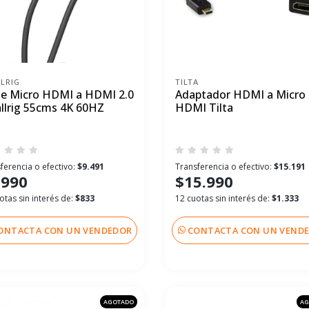
LRIG
TILTA
le Micro HDMI a HDMI 2.0
Adaptador HDMI a Micro
llrig 55cms 4K 60HZ
HDMI Tilta
ferencia o efectivo:
$9.491
Transferencia o efectivo:
$15.191
.990
$15.990
otas sin interés de:
$833
12 cuotas sin interés de:
$1.333
ONTACTA CON UN VENDEDOR
CONTACTA CON UN VEND
AGOTADO
AG