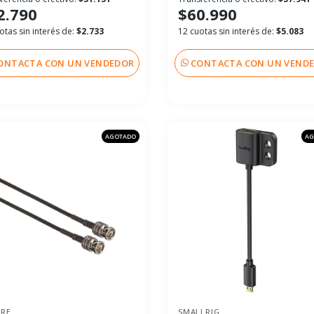
2.790
$60.990
otas sin interés de:
$2.733
12 cuotas sin interés de:
$5.083
ONTACTA CON UN VENDEDOR
CONTACTA CON UN VEND
AGOTADO
AG
ARE
SMALLRIG