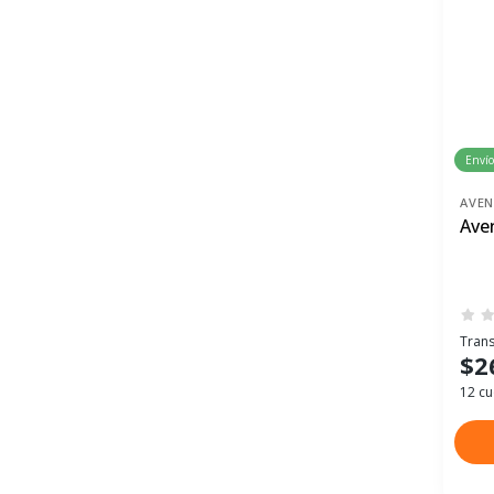
Envío
AVE
Ave
Trans
$2
12 cu