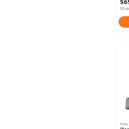
$6
12 cu
VISI