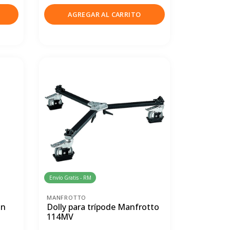
AGREGAR AL CARRITO
Envío Gratis - RM
MANFROTTO
on
Dolly para trípode Manfrotto
114MV