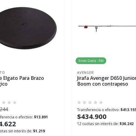
Envío Gratis - RM
ATO
AVENGER
e Elgato Para Brazo
Jirafa Avenger D650 Junio
ico
Boom con contrapeso
.244
Transferencia o efectivo:
$413.15
$434.900
ferencia o efectivo:
$13.891
4.622
12 cuotas sin interés de:
$36.242
otas sin interés de:
$1.219