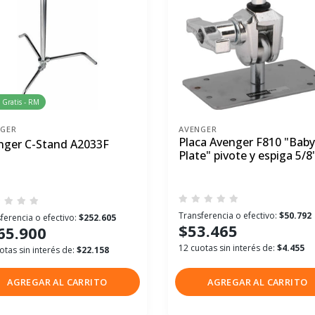
 Gratis - RM
NGER
AVENGER
Placa Avenger F810 "Baby
nger C-Stand A2033F
Plate" pivote y espiga 5/8
Transferencia o efectivo:
$50.792
ferencia o efectivo:
$252.605
$53.465
65.900
12 cuotas sin interés de:
$4.455
otas sin interés de:
$22.158
AGREGAR AL CARRITO
AGREGAR AL CARRITO