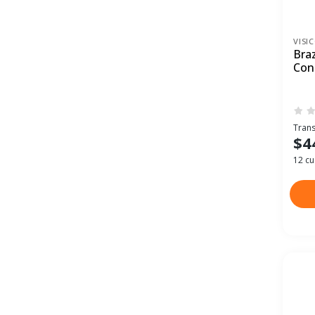
VISI
Bra
Con
Trans
$4
12 cu