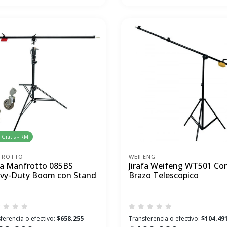
 Gratis - RM
FROTTO
WEIFENG
afa Manfrotto 085BS
Jirafa Weifeng WT501 Co
vy-Duty Boom con Stand
Brazo Telescopico
ferencia o efectivo:
$658.255
Transferencia o efectivo:
$104.49