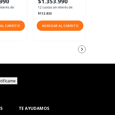
.990
$1.353.990
$51.90
interés de:
12 cuotas sin interés de:
12 cuotas sin
$112.833
$4.325
CONTACT
AL CARRITO
AGREGAR AL CARRITO
VENDEDO
tifícame
ES
TE AYUDAMOS