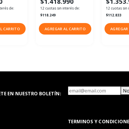
0
$1.418.990
$1.353
terés de:
12 cuotas sin interés de:
12 cuotas sin 
$118.249
$112.833
L CARRITO
AGREGAR AL CARRITO
AGREGAR 
No
ETE EN NUESTRO BOLETÍN:
TERMINOS Y CONDICION