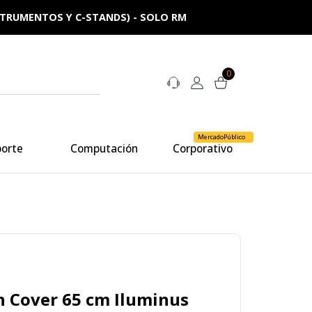
NSTRUMENTOS Y C-STANDS) - SOLO RM
0
MercadoPúblico
porte
Computación
Corporativo
n Cover 65 cm Iluminus