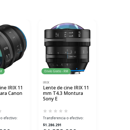
RM
Envío Gratis - RM
IRIX
NANLITE
ine IRIX 11
Lente de cine IRIX 11
Stripbox 
ara Canon
mm T4.3 Montura
Nanlite 
Sony E
Montura
o efectivo:
Transferencia o efectivo:
Transferenci
$1.286.291
$49.305