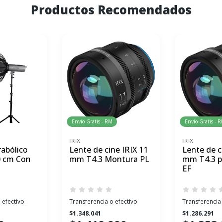
Productos Recomendados
Envío Gratis - RM
Envío Gratis - 
IRIX
IRIX
abólico
Lente de cine IRIX 11
Lente de c
0 cm Con
mm T4.3 Montura PL
mm T4.3 p
EF
 efectivo:
Transferencia o efectivo:
Transferencia 
$1.348.041
$1.286.291