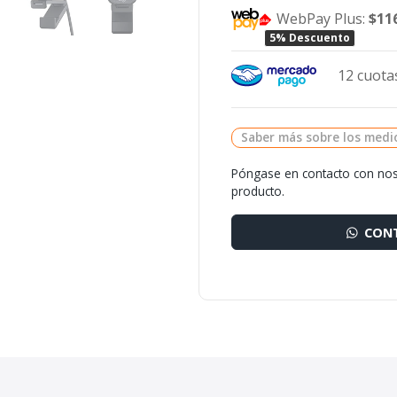
WebPay Plus:
$11
5% Descuento
12 cuotas
Saber más sobre los medi
Póngase en contacto con nos
producto.
CONT