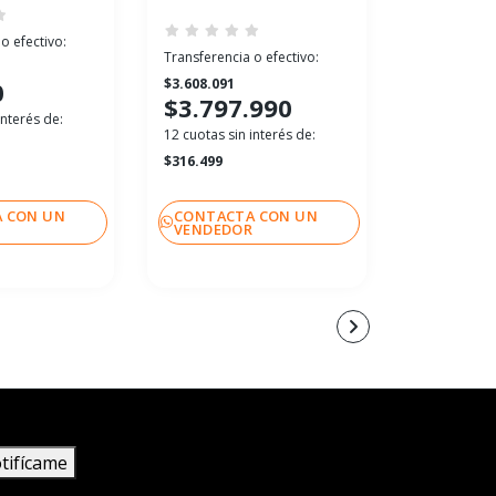
$3.019.99
o efectivo:
Transferencia o efectivo:
Transferenci
$3.608.091
0
$2.821.491
$3.797.990
$2.969
interés de:
12 cuotas sin interés de:
12
cuotas sin
$316.499
$247.499
 CON UN
CONTACTA CON UN
CONTACT
R
VENDEDOR
VENDEDO
tifícame