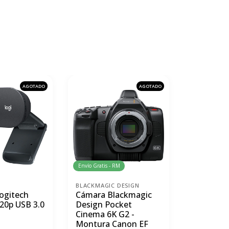
AGOTADO
AGOTADO
Envío Gratis - RM
Envío Gratis 
BLACKMAGIC DESIGN
SONY
ogitech
Cámara Blackmagic
Videocám
20p USB 3.0
Design Pocket
PXW-Z90
Cinema 6K G2 -
XDCAM
Montura Canon EF