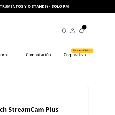
NSTRUMENTOS Y C-STANDS) - SOLO RM
0
MercadoPúblico
porte
Computación
Corporativo
ch StreamCam Plus