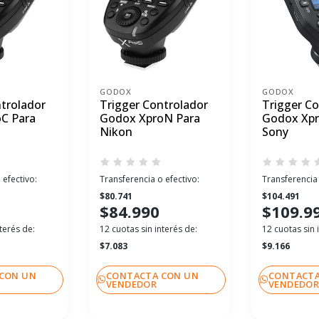
GODOX
GODOX
trolador
Trigger Controlador
Trigger Co
C Para
Godox XproN Para
Godox Xpro
Nikon
Sony
 efectivo:
Transferencia o efectivo:
Transferencia 
$80.741
$104.491
$84.990
$109.9
terés de:
12 cuotas sin interés de:
12 cuotas sin 
$7.083
$9.166
CON UN
CONTACTA CON UN
CONTACTA
VENDEDOR
VENDEDO