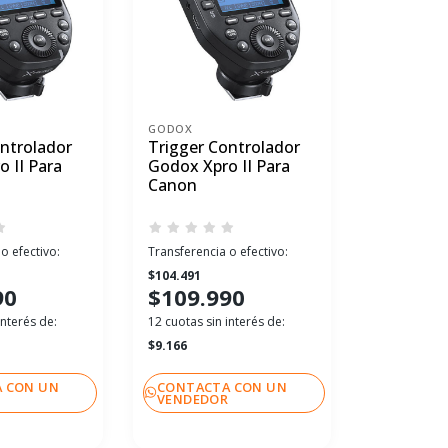
GODOX
GODOX
ntrolador
Trigger Controlador
Trigger C
 II Para
Godox Xpro II Para
Godox Xpr
Canon
Nikon
o efectivo:
Transferencia o efectivo:
Transferenci
$104.491
$104.491
90
$109.990
$109.
interés de:
12 cuotas sin interés de:
12 cuotas sin
$9.166
$9.166
 CON UN
CONTACTA CON UN
CONTACT
R
VENDEDOR
VENDEDO