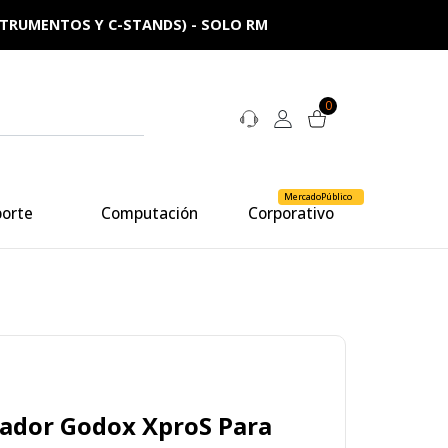
NSTRUMENTOS Y C-STANDS) - SOLO RM
0
MercadoPúblico
porte
Computación
Corporativo
lador Godox XproS Para