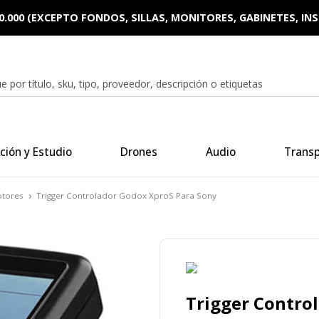
0.000 (EXCEPTO FONDOS, SILLAS, MONITORES, GABINETES, I
ción y Estudio
Drones
Audio
Trans
ptores
Trigger Controlador Godox XproS Para Sony
Trigger Contro