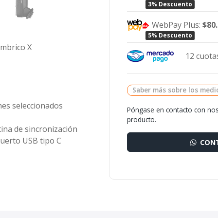
3% Descuento
WebPay Plus:
$80
5% Descuento
ámbrico X
12 cuotas
Saber más sobre los medi
hes seleccionados
Póngase en contacto con nos
producto.
tina de sincronización
Puerto USB tipo C
CONT