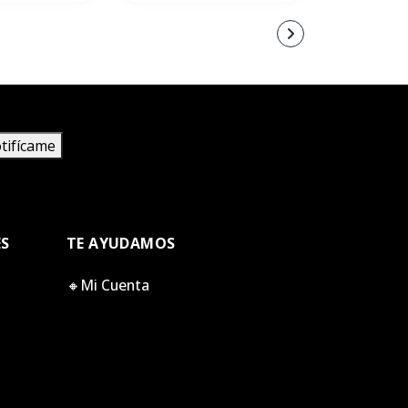
tifícame
ES
TE AYUDAMOS
🔸Mi Cuenta