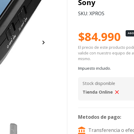
Sony
SKU: XPROS
$84.990
AG
El precio de este producto podrí
valide con nuestro equipo de at
mismo.
Impuesto incluido.
Stock disponible
Tienda Online
Metodos de pago:
Transferencia o efec