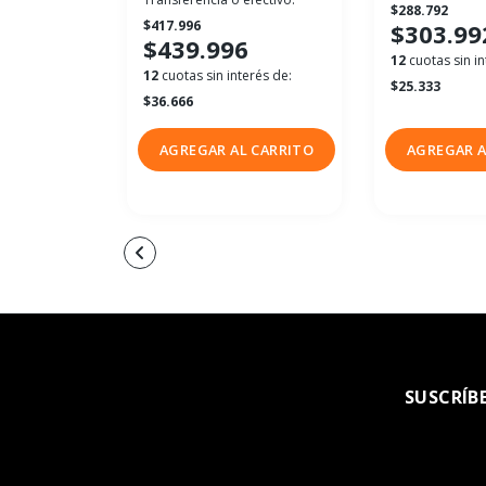
$288.792
$417.996
$303.99
$439.996
12
cuotas sin in
12
cuotas sin interés de:
$25.333
$36.666
AGREGAR AL CARRITO
AGREGAR A
SUSCRÍB