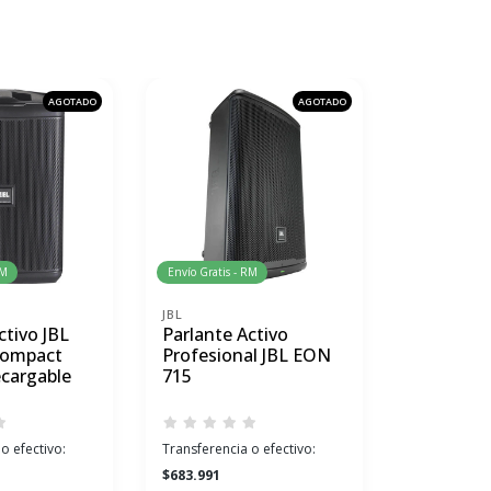
AGOTADO
AGOTADO
RM
Envío Gratis - RM
Envío Gratis 
JBL
TASCAM
ctivo JBL
Parlante Activo
Suite de 
Compact
Profesional JBL EON
Tascam 
ecargable
715
Mixer/Gr
o efectivo:
Transferencia o efectivo:
Transferenci
$683.991
$605.141