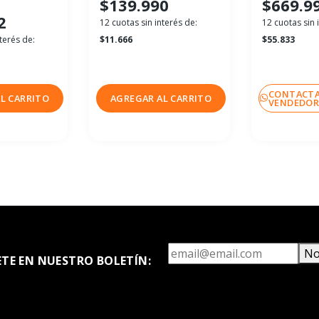
$139.990
$669.9
2
12 cuotas sin interés de:
12 cuotas sin 
terés de:
$11.666
$55.833
CONTACTA
L CARRITO
AGREGAR AL CARRITO
VENDEDO
No
ETE EN NUESTRO BOLETÍN: