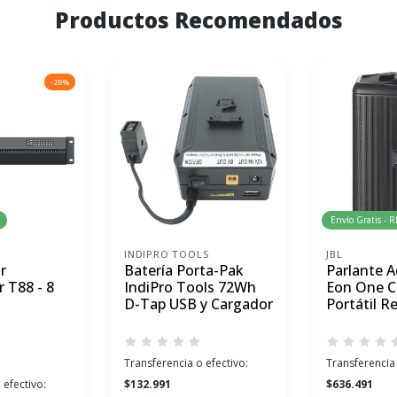
Productos Recomendados
-20%
Envío Gratis - 
INDIPRO TOOLS
JBL
r
Batería Porta-Pak
Parlante A
 T88 - 8
IndiPro Tools 72Wh
Eon One 
D-Tap USB y Cargador
Portátil R
Transferencia o efectivo:
Transferencia 
 efectivo:
$132.991
$636.491