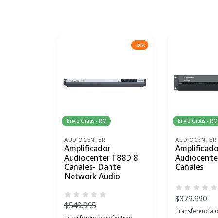
-20%
Envío Gratis - RM
Envío Gratis - RM
AUDIOCENTER
AUDIOCENTER
Amplificador
Amplificado
Audiocenter T88D 8
Audiocenter
Canales- Dante
Canales
Network Audio
$379.990
$549.995
Transferencia o
Transferencia o efectivo: