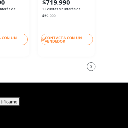
90
$719.990
$636.
interés de:
12 cuotas sin interés de:
12 cuotas sin
$59.999
$53.083
 CON UN
CONTACTA CON UN
CONTACT
R
VENDEDOR
VENDEDO
tifícame