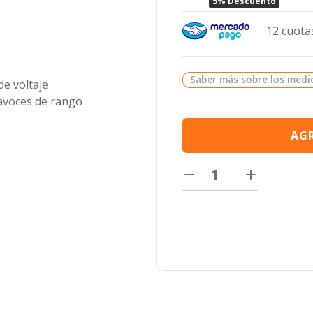
5% Descuento
12 cuotas
Saber más sobre los medi
de voltaje
tavoces de rango
AGR