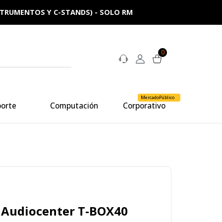
NSTRUMENTOS Y C-STANDS) - SOLO RM
0
MercadoPúblico
porte
Computación
Corporativo
 Audiocenter T-BOX40