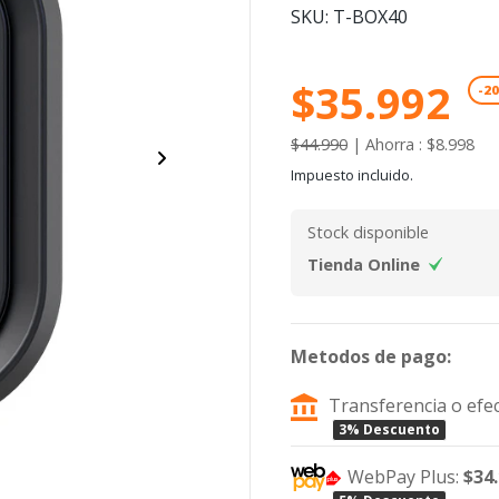
SKU: T-BOX40
$35.992
-2
$44.990
|
Ahorra : $8.998
Impuesto incluido.
Stock disponible
Tienda Online
Metodos de pago:
Transferencia o efec
3% Descuento
WebPay Plus:
$34