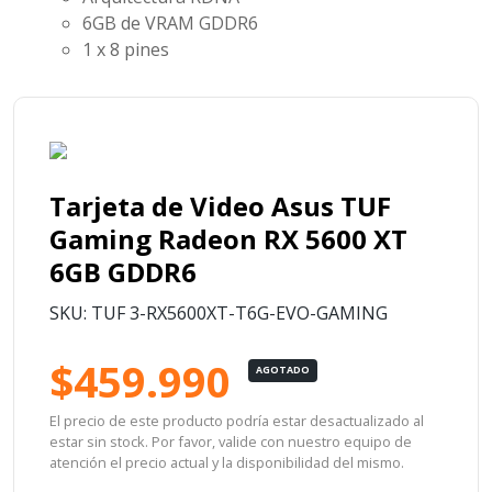
6GB de VRAM GDDR6
1 x 8 pines
Tarjeta de Video Asus TUF
Gaming Radeon RX 5600 XT
6GB GDDR6
SKU: TUF 3-RX5600XT-T6G-EVO-GAMING
$459.990
AGOTADO
El precio de este producto podría estar desactualizado al
estar sin stock. Por favor, valide con nuestro equipo de
atención el precio actual y la disponibilidad del mismo.