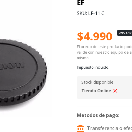
EF
SKU: LF-11 C
$4.990
AGOTAD
El precio de este producto podrí
valide con nuestro equipo de at
mismo.
Impuesto incluido.
Stock disponible
Tienda Online
Metodos de pago:
Transferencia o efec