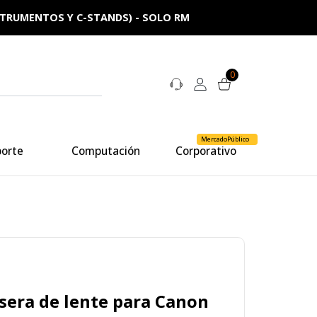
NSTRUMENTOS Y C-STANDS) - SOLO RM
0
MercadoPúblico
porte
Computación
Corporativo
sera de lente para Canon