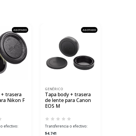
AGOTADO
AGOTADO
GENÉRICO
GENÉRICO
+ trasera
Tapa body + trasera
Tapa body
ara Nikon F
de lente para Canon
de lente 
EOS M
o efectivo:
Transferencia o efectivo:
Transferenci
$4.741
$4.741