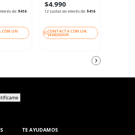
$4.990
$4.990
interés de:
$416
12 cuotas sin interés de:
$416
12 cuotas si
 CON UN
CONTACTA CON UN
CONTACT
R
VENDEDOR
VENDEDO
tifícame
ES
TE AYUDAMOS