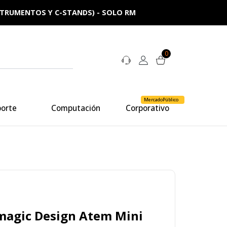
NSTRUMENTOS Y C-STANDS) - SOLO RM
0
MercadoPúblico
porte
Computación
Corporativo
magic Design Atem Mini