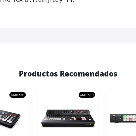
NG, TGA, BMP, GIF, JPEG y TIFF.
Productos Recomendados
AGOTADO
AGOTADO