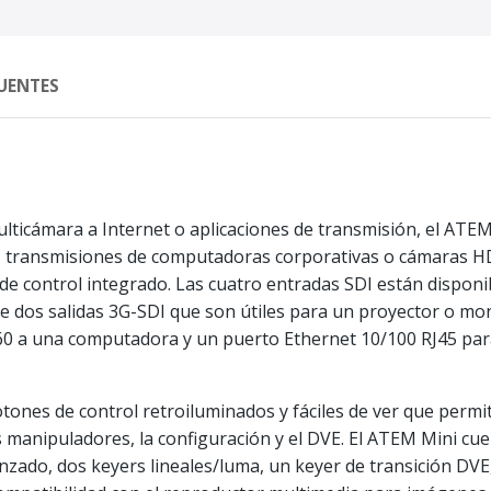
UENTES
lticámara a Internet o aplicaciones de transmisión, el ATE
s, transmisiones de computadoras corporativas o cámaras 
de control integrado. Las cuatro entradas SDI están disponib
e dos salidas 3G-SDI que son útiles para un proyector o mon
60 a una computadora y un puerto Ethernet 10/100 RJ45 para
otones de control retroiluminados y fáciles de ver que permit
os manipuladores, la configuración y el DVE. El ATEM Mini c
zado, dos keyers lineales/luma, un keyer de transición DV