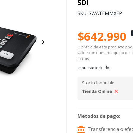
SDI
SKU: SWATEMMXEP
$642.990
El precio de este producto podrí
valide con nuestro equipo de at
mismo.
Impuesto incluido.
Stock disponible
Tienda Online
Metodos de pago:
Transferencia o efec