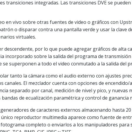
es transiciones integradas. Las transiciones DVE se pueden vo
o en vivo sobre otras fuentes de video o gráficos con Upstr
de patrón o disparar contra una pantalla verde y usar la clav
narios virtuales.
er descendente, por lo que puede agregar gráficos de alta ca
dia incorporado sobre la salida del programa de transmisión
ue se superponen a todo el video conmutado a la salida del p
olar tanto la cámara como el audio externo con ajustes preci
dos canales. El mezclador cuenta con opciones de encendid
cia separado por canal, medición de nivel y pico, y nuevas 
s bandas de ecualización paramétrica y control de ganancia 
s generadores de caracteres externos almacenando hasta 20 
El único reproductor multimedia aparece como fuente de en
de fotograma completo o enviarlos a los manipuladores para