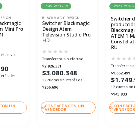
Envío Gratis - RM
Envío Gratis - 
ESIGN
BLACKMAGIC DESIGN
Switcher 
lackmagic
Switcher Blackmagic
producción
m Mini Pro
Design Atem
Blackmagi
MI
Television Studio Pro
ATEM 1 M
HD
Constellat
RU
 efectivo:
Transferencia o efectivo:
Transferencia 
$2.926.331
890
$3.080.348
$1.662.491
terés de:
$1.749
12 cuotas sin interés de:
12 cuotas sin 
$256.696
$145.833
CON UN
CONTACTA CON UN
CONTACTA
VENDEDOR
VENDEDO