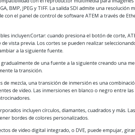
mpatibilidad con el reproductor multimedia para imágenes c
GA, BMP, JPEG y TIFF. La salida SDI admite una resolución 
 con el panel de control de software ATEM a través de Ether
ibles incluyen:Cortar: cuando presiona el botón de corte, 
 de vista previa. Los cortes se pueden realizar seleccionand
mbiar a la siguiente fuente.
sa gradualmente de una fuente a la siguiente creando una me
nte la transición.
nes de mezcla, una transición de inmersión es una combinació
fuentes de video. Las inmersiones en blanco o negro entre la
atrocinadores.
orporados incluyen círculos, diamantes, cuadrados y más. La
 tener bordes de colores personalizados.
ctos de video digital integrado, o DVE, puede empujar, girar