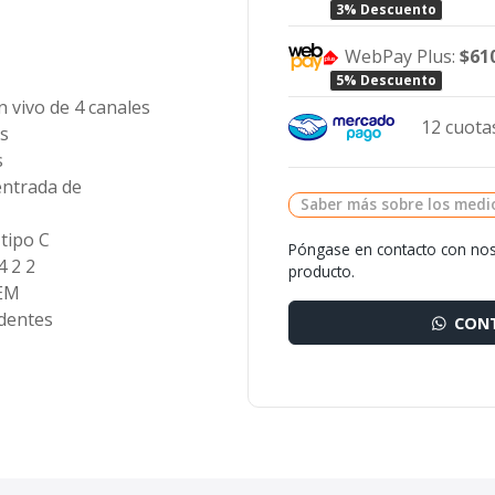
3% Descuento
WebPay Plus:
$61
5% Descuento
 vivo de 4 canales
12 cuotas
es
s
entrada de
Saber más sobre los medi
tipo C
Póngase en contacto con nos
 4
2
2
producto.
TEM
dentes
CONT