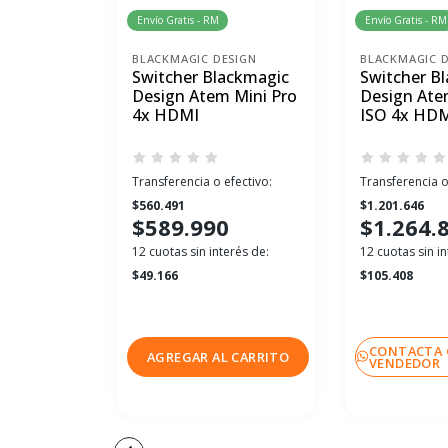
Envío Gratis - RM
Envío Gratis - RM
BLACKMAGIC DESIGN
BLACKMAGIC D
Switcher Blackmagic
Switcher B
Design Atem Mini Pro
Design Ate
4x HDMI
ISO 4x HD
Transferencia o efectivo:
Transferencia o
$560.491
$1.201.646
$589.990
$1.264.
12 cuotas sin interés de:
12 cuotas sin in
$49.166
$105.408
CONTACTA 
AGREGAR AL CARRITO
VENDEDOR