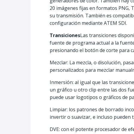
generadores de color. También hay co
20 imágenes fijas en formatos PNG, T
su transmisión. También es compatible
configuración mediante ATEM SDI.
Transiciones
Las transiciones dispon
fuente de programa actual a la fuente
presionando el botón de corte para ca
Mezclar: La mezcla, o disolución, pa
personalizados para mezclar manualme
Inmersión: al igual que las transicio
un gráfico u otro clip entre las dos 
puede usar logotipos o gráficos de p
Limpiar: los patrones de borrado inc
invertir o suavizar, e incluso pueden
DVE: con el potente procesador de efe