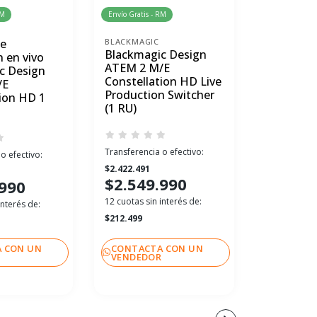
RM
Envío Gratis - RM
Envío Gratis 
de
BLACKMAGIC
BLACKMAGI
Blackmagic Design
Switcher
 en vivo
ATEM 2 M/E
Design A
c Design
Constellation HD Live
Televisio
/E
Production Switcher
ion HD 1
(1 RU)
Transferenci
$1.547.921
Transferencia o efectivo:
o efectivo:
$1.629
$2.422.491
12 cuotas sin
$2.549.990
.990
$135.783
12 cuotas sin interés de:
interés de:
$212.499
 CON UN
CONTACTA CON UN
CONTACT
R
VENDEDOR
VENDEDO