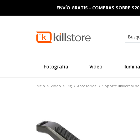
ENVÍO GRATIS - COMPRAS SOBRE $20
Fotografía
Video
Ilumina
Inicio
Video
Rig
Accesorios
Soporte universal pa