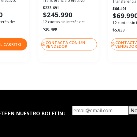
 efectivo:
Transferencia o efectivo:
Transferencia 
$233.691
$66.491
0
$245.990
$69.99
terés de:
12 cuotas sin interés de:
12 cuotas sin 
$20.499
$5.833
CONTACTA CON UN
CONTACTA
L CARRITO
VENDEDOR
VENDEDO
No
ETE EN NUESTRO BOLETÍN: