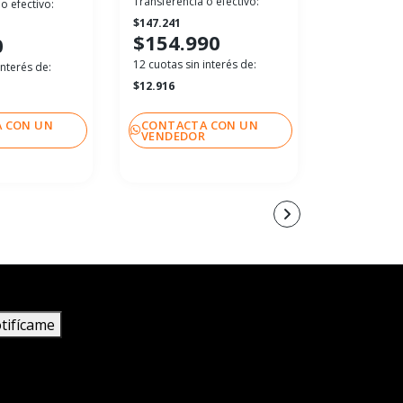
Transferencia o efectivo:
Transferenci
o efectivo:
$147.241
$33.241
$154.990
$34.99
0
12 cuotas sin interés de:
12 cuotas sin
interés de:
$12.916
$2.916
 CON UN
CONTACTA CON UN
CONTACT
R
VENDEDOR
VENDEDO
tifícame