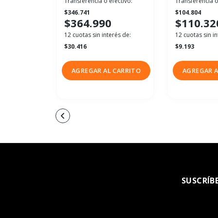
Transferencia o efectivo:
Transferencia o
$346.741
$104.804
$364.990
$110.32
12 cuotas sin interés de:
12 cuotas sin in
$30.416
$9.193
AGREGAR AL CARRITO
AGREGAR A
SUSCRÍB