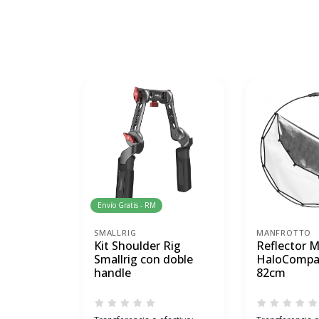
Envío Gratis - RM
SMALLRIG
MANFROTTO
Kit Shoulder Rig
Reflector 
Smallrig con doble
HaloCompa
handle
82cm