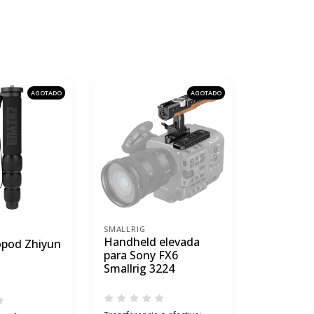
AGOTADO
AGOTADO
SMALLRIG
SMALLRIG
Handheld elevada
Soporte 
pod Zhiyun
para Sony FX6
SmallRig
Smallrig 3224