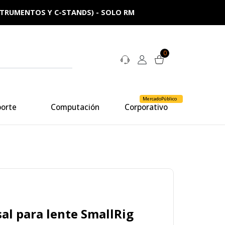
NSTRUMENTOS Y C-STANDS) - SOLO RM
0
MercadoPúblico
porte
Computación
Corporativo
al para lente SmallRig