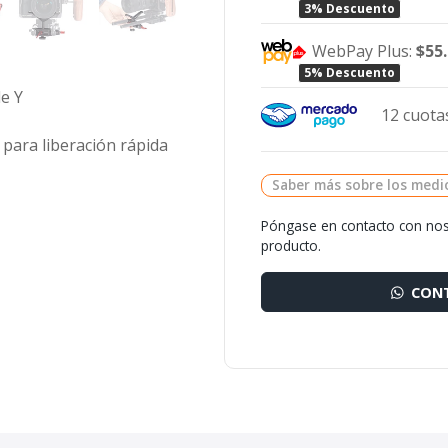
3% Descuento
WebPay Plus:
$55
5% Descuento
de Y
12 cuotas
para liberación rápida
Saber más sobre los medi
Póngase en contacto con nos
producto.
CONT