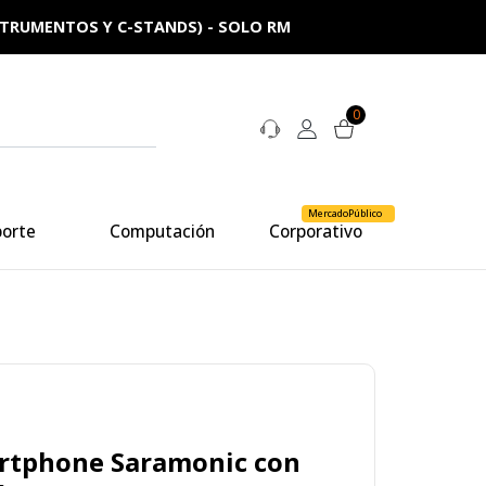
NSTRUMENTOS Y C-STANDS) - SOLO RM
0
MercadoPúblico
porte
Computación
Corporativo
rtphone Saramonic con