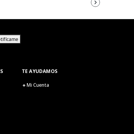
tifícame
ES
TE AYUDAMOS
🔸Mi Cuenta