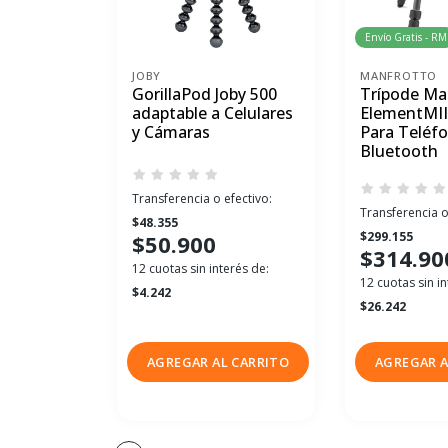
Envío Gratis - RM
JOBY
MANFROTTO
GorillaPod Joby 500
Trípode Ma
adaptable a Celulares
ElementMII
y Cámaras
Para Teléf
Bluetooth
Transferencia o efectivo:
Transferencia o
$48.355
$299.155
$50.900
$314.90
12 cuotas sin interés de:
12 cuotas sin in
$4.242
$26.242
AGREGAR AL CARRITO
AGREGAR A