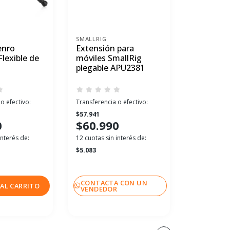
SMALLRIG
ULANZI
enro
Extensión para
Teleprom
lexible de
móviles SmallRig
PT-15 Pa
s
plegable APU2381
Teléfono
Accesori
o efectivo:
Transferencia o efectivo:
Transferenci
$57.941
$90.155
0
$60.990
$94.90
interés de:
12 cuotas sin interés de:
12 cuotas sin
$5.083
$7.908
CONTACTA CON UN
CONTACT
AL CARRITO
VENDEDOR
VENDEDO