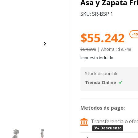
Asa y Zapata Fr
SKU: SR-BSP 1
$55.242
-1
$64.990
|
Ahorra : $9.748
Impuesto incluido.
Stock disponible
Tienda Online
Metodos de pago:
Transferencia o efec
3% Descuento