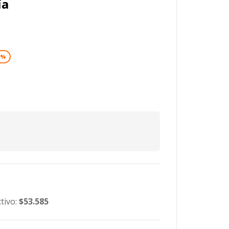
ía
5%
tivo:
$53.585