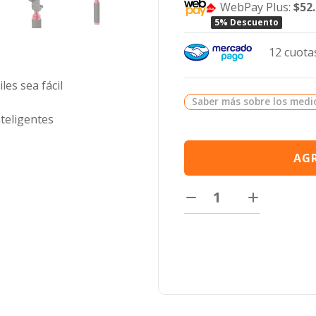
WebPay Plus:
$52
5% Descuento
12 cuotas
les sea fácil
Saber más sobre los medi
teligentes
AGR