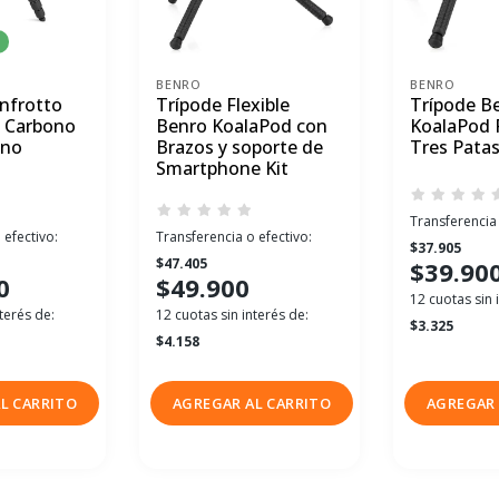
BENRO
BENRO
nfrotto
Trípode Flexible
Trípode B
 Carbono
Benro KoalaPod con
KoalaPod F
ono
Brazos y soporte de
Tres Pata
Smartphone Kit
Transferencia 
 efectivo:
Transferencia o efectivo:
$37.905
$47.405
$39.90
0
$49.900
12 cuotas sin 
terés de:
12 cuotas sin interés de:
$3.325
$4.158
L CARRITO
AGREGAR AL CARRITO
AGREGAR 