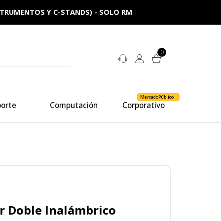
NSTRUMENTOS Y C-STANDS) - SOLO RM
0
MercadoPúblico
porte
Computación
Corporativo
r Doble Inalámbrico