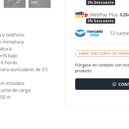
3% Descuento
WebPay Plus:
$28
5% Descuento
o
12 cuotas
 o teléfono
n miniatura
iatura
Saber más sobre los medi
rfil bajo
 6 horas
Póngase en contacto con nos
para auriculares de 3.5
producto.
m incluidos
CONT
tuche de carga
e 50 m