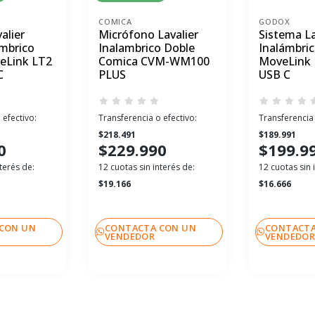
COMICA
GODOX
alier
Micrófono Lavalier
Sistema La
ámbrico
Inalambrico Doble
Inalámbri
eLink LT2
Comica CVM-WM100
MoveLink 
C
PLUS
USB C
 efectivo:
Transferencia o efectivo:
Transferencia 
$218.491
$189.991
0
$229.990
$199.9
terés de:
12 cuotas sin interés de:
12 cuotas sin 
$19.166
$16.666
CON UN
CONTACTA CON UN
CONTACTA
VENDEDOR
VENDEDO