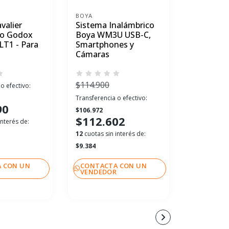
BOYA
BOYA
valier
Sistema Inalámbrico
Sistema 
co Godox
Boya WM3U USB-C,
Boya WM
LT1 - Para
Smartphones y
Smartpho
Cámaras
Cámaras
$114.900
$114.900
o efectivo:
Transferencia o efectivo:
Transferenci
90
$106.972
$106.972
$112.602
$112.
interés de:
12
cuotas sin interés de:
12
cuotas sin
$9.384
$9.384
 CON UN
CONTACTA CON UN
CONTACT
R
VENDEDOR
VENDEDO