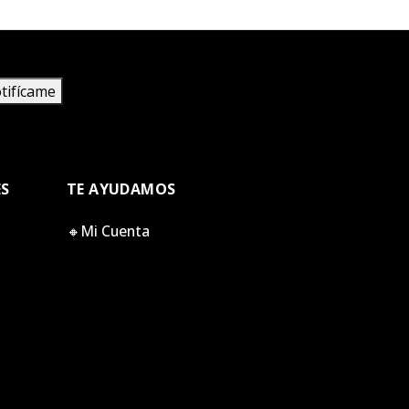
tifícame
ES
TE AYUDAMOS
🔸Mi Cuenta