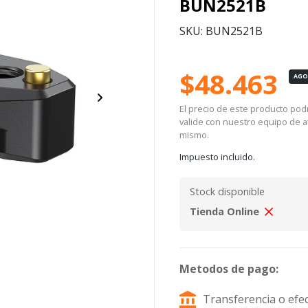
BUN2521B
SKU: BUN2521B
$48.463
AG
El precio de este producto podrí
valide con nuestro equipo de at
mismo.
Impuesto incluido.
Stock disponible
Tienda Online
Metodos de pago:
Transferencia o efec