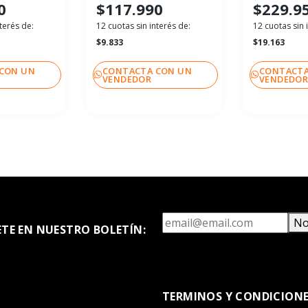
0
$117.990
$229.9
terés de:
12 cuotas sin interés de:
12 cuotas sin 
$9.833
$19.163
CON UN
CONTACTA CON UN
CONTACTA
VENDEDOR
VENDEDO
No
ETE EN NUESTRO BOLETÍN:
TERMINOS Y CONDICION