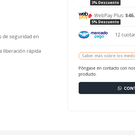
3% Descuento
WebPay Plus:
$46
5% Descuento
I
12 cuotas
 de seguridad en
 liberación rápida
Saber más sobre los medi
Póngase en contacto con nos
producto.
CONT