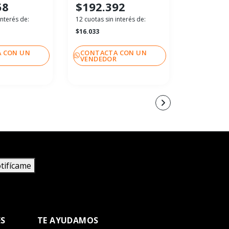
58
$192.392
$286.
interés de:
12 cuotas sin interés de:
12 cuotas sin
$16.033
$23.916
 CON UN
CONTACTA CON UN
CONTACT
R
VENDEDOR
VENDEDO
tifícame
ES
TE AYUDAMOS