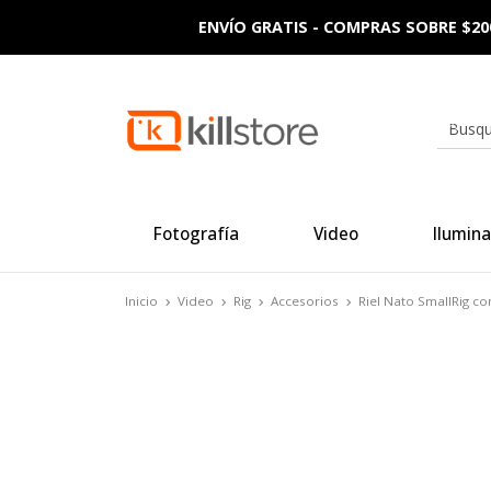
ENVÍO GRATIS - COMPRAS SOBRE $20
Fotografía
Video
Ilumina
Inicio
Video
Rig
Accesorios
Riel Nato SmallRig c