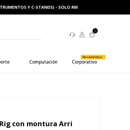
NSTRUMENTOS Y C-STANDS) - SOLO RM
0
MercadoPúblico
porte
Computación
Corporativo
lRig con montura Arri