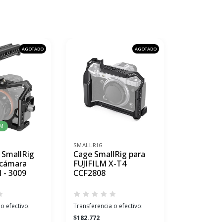
AGOTADO
AGOTADO
RM
Envío Gratis 
SMALLRIG
SMALLRIG
 SmallRig
Cage SmallRig para
Cage con 
 cámara
FUJIFILM X-T4
Handle S
I - 3009
CCF2808
Sony A7IV
o efectivo:
Transferencia o efectivo:
Transferenci
$182.772
$272.641