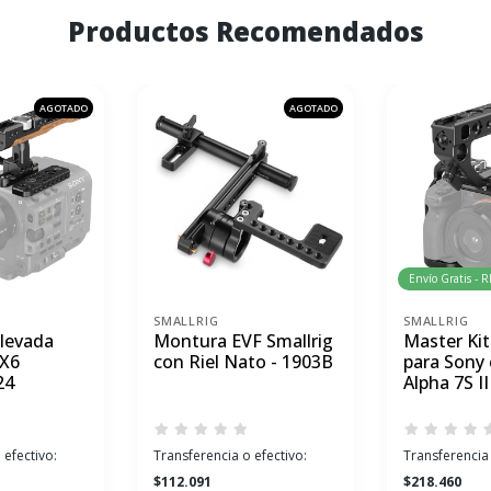
Productos Recomendados
AGOTADO
AGOTADO
Envío Gratis - 
SMALLRIG
SMALLRIG
levada
Montura EVF Smallrig
Master Kit
FX6
con Riel Nato - 1903B
para Sony
24
Alpha 7S II
 efectivo:
Transferencia o efectivo:
Transferencia 
$112.091
$218.460