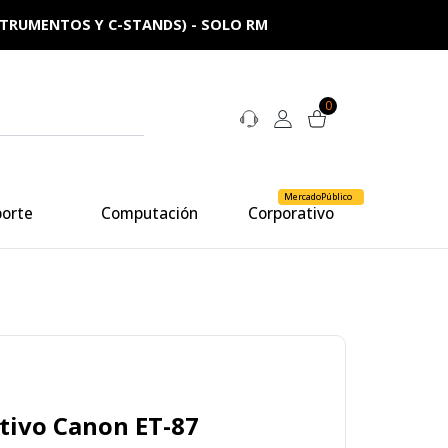
NSTRUMENTOS Y C-STANDS) - SOLO RM
0
MercadoPúblico
porte
Computación
Corporativo
tivo Canon ET-87