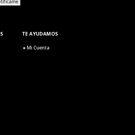
tifícame
ES
TE AYUDAMOS
🔸Mi Cuenta