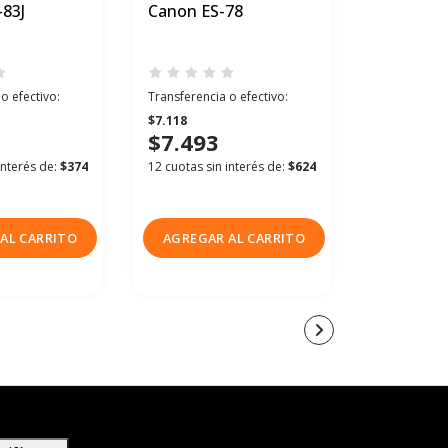
83J
Canon ES-78
mm T4.3 
EF
o efectivo:
Transferencia o efectivo:
Transferenci
$7.118
$1.286.291
$7.493
$1.353
interés de:
$374
12 cuotas sin interés de:
$624
12 cuotas sin
$112.833
AL CARRITO
AGREGAR AL CARRITO
AGREGAR