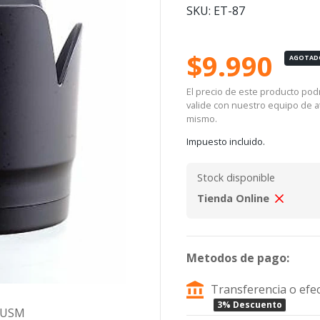
SKU: ET-87
$9.990
AGOTAD
El precio de este producto podrí
valide con nuestro equipo de at
mismo.
Impuesto incluido.
Stock disponible
Tienda Online
Metodos de pago:
Transferencia o efec
3% Descuento
I USM