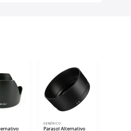
Envío Gratis 
GENÉRICO
IRIX
ternativo
Parasol Alternativo
Lente de 