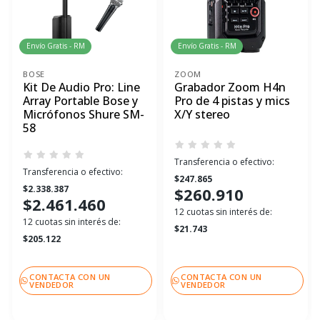
Envío Gratis - RM
Envío Gratis - RM
BOSE
ZOOM
Kit De Audio Pro: Line
Grabador Zoom H4n
Array Portable Bose y
Pro de 4 pistas y mics
Micrófonos Shure SM-
X/Y stereo
58
Transferencia o efectivo:
Transferencia o efectivo:
$247.865
$2.338.387
$260.910
$2.461.460
12 cuotas sin interés de:
12 cuotas sin interés de:
$21.743
$205.122
CONTACTA CON UN
CONTACTA CON UN
VENDEDOR
VENDEDOR