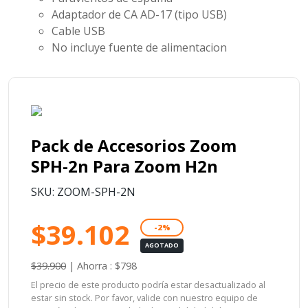
Adaptador de CA AD-17 (tipo USB)
Cable USB
No incluye fuente de alimentacion
Pack de Accesorios Zoom
SPH-2n Para Zoom H2n
SKU: ZOOM-SPH-2N
$39.102
-2%
AGOTADO
$39.900
|
Ahorra : $798
El precio de este producto podría estar desactualizado al
estar sin stock. Por favor, valide con nuestro equipo de