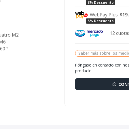
3% Descuento
WebPay Plus:
$19
5% Descuento
12 cuotas
cuatro M2
 M6
60 °
Saber más sobre los medi
Póngase en contacto con nos
producto.
CONT