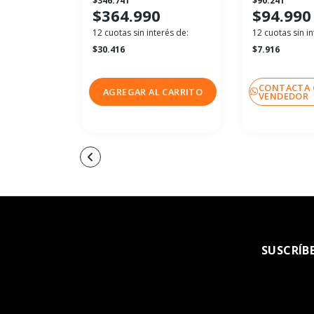
$346.741
$90.241
$364.990
$94.990
12 cuotas sin interés de:
12 cuotas sin in
$30.416
$7.916
CONTACTA 
AGREGAR AL CARRITO
VENDEDOR
SUSCRÍB