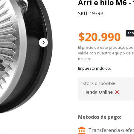
Arri e hilo M6 -
SKU: 1939B
$20.990
AG
El precio de este producto podrí
valide con nuestro equipo de at
mismo.
Impuesto incluido.
Stock disponible
Tienda Online
Metodos de pago:
Transferencia o efec