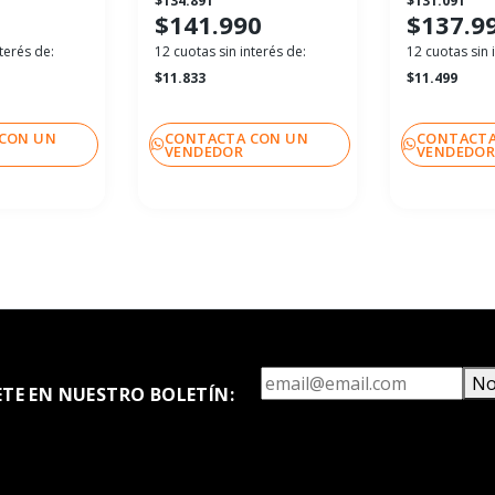
$134.891
$131.091
$141.990
$137.9
terés de:
12 cuotas sin interés de:
12 cuotas sin 
$11.833
$11.499
CON UN
CONTACTA CON UN
CONTACTA
VENDEDOR
VENDEDO
No
ETE EN NUESTRO BOLETÍN: