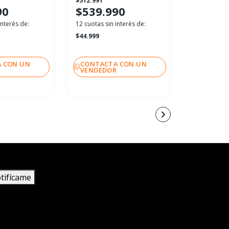
$512.991
$132.991
90
$539.990
$139.
interés de:
12 cuotas sin interés de:
12 cuotas sin
$44.999
$11.666
 CON UN
CONTACTA CON UN
CONTACT
R
VENDEDOR
VENDEDO
tifícame