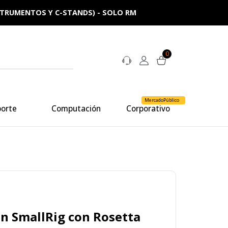
NSTRUMENTOS Y C-STANDS) - SOLO RM
0
MercadoPúblico
porte
Computación
Corporativo
n SmallRig con Rosetta