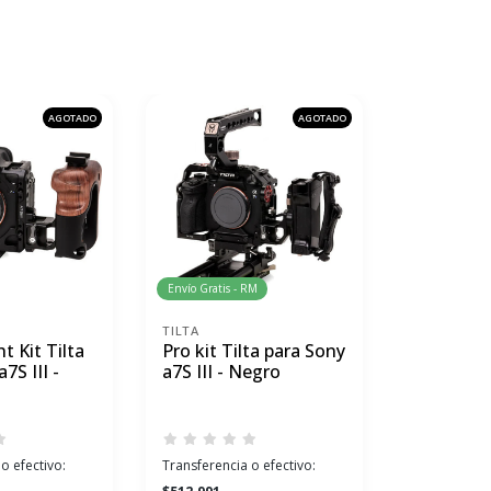
AGOTADO
AGOTADO
Envío Gratis - RM
TILTA
SMALLRIG
t Kit Tilta
Pro kit Tilta para Sony
Handheld
7S III -
a7S III - Negro
Para Son
SmallRig 
o efectivo:
Transferencia o efectivo:
Transferenci