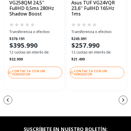
VG258QM 24,5''
Asus TUF VG24VQR
FullHD 0,5ms 280Hz
23,6'' FullHD 165Hz
Shadow Boost
1ms
Transferencia o efectivo:
Transferencia o efectivo:
$376.191
$245.091
$395.990
$257.990
12 cuotas sin interés de:
12 cuotas sin interés de:
$32.999
$21.499
CONTACTA CON UN
CONTACTA CON UN
VENDEDOR
VENDEDOR
SUSCRÍBETE EN NUESTRO BOLETÍN: