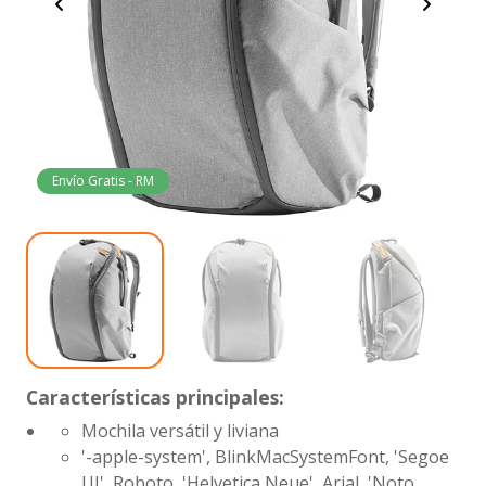
Envío Gratis - RM
Características principales:
Mochila versátil y liviana
'-apple-system', BlinkMacSystemFont, 'Segoe
UI', Roboto, 'Helvetica Neue', Arial, 'Noto