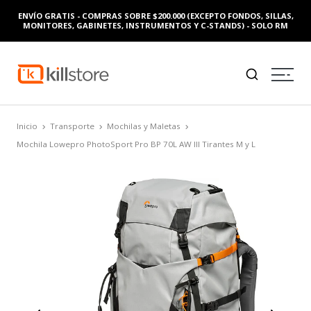
ENVÍO GRATIS - COMPRAS SOBRE $200.000 (EXCEPTO FONDOS, SILLAS,
MONITORES, GABINETES, INSTRUMENTOS Y C-STANDS) - SOLO RM
Inicio
Transporte
Mochilas y Maletas
Mochila Lowepro PhotoSport Pro BP 70L AW III Tirantes M y L