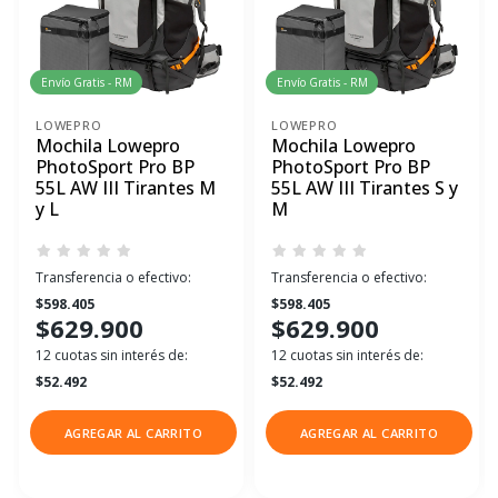
Envío Gratis - RM
Envío Gratis - RM
LOWEPRO
LOWEPRO
Mochila Lowepro
Mochila Lowepro
PhotoSport Pro BP
PhotoSport Pro BP
55L AW III Tirantes M
55L AW III Tirantes S y
y L
M
Transferencia o efectivo:
Transferencia o efectivo:
$598.405
$598.405
$629.900
$629.900
12 cuotas sin interés de:
12 cuotas sin interés de:
$52.492
$52.492
AGREGAR AL CARRITO
AGREGAR AL CARRITO