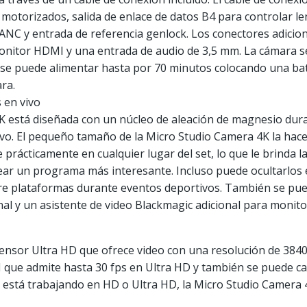
motorizados, salida de enlace de datos B4 para controlar l
LANC y entrada de referencia genlock. Los conectores adicio
monitor HDMI y una entrada de audio de 3,5 mm. La cámara 
 se puede alimentar hasta por 70 minutos colocando una bate
ra.
 en vivo
K está diseñada con un núcleo de aleación de magnesio du
vo. El pequeño tamaño de la Micro Studio Camera 4K la hac
 prácticamente en cualquier lugar del set, lo que le brinda l
ar un programa más interesante. Incluso puede ocultarlos 
bre plataformas durante eventos deportivos. También se pue
al y un asistente de video Blackmagic adicional para monito
ensor Ultra HD que ofrece video con una resolución de 3840
que admite hasta 30 fps en Ultra HD y también se puede ca
i está trabajando en HD o Ultra HD, la Micro Studio Camer