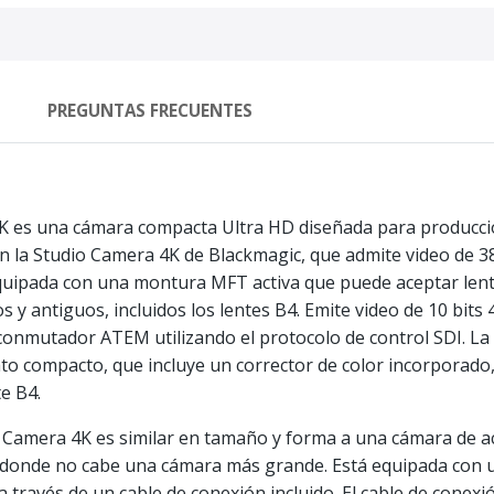
PREGUNTAS FRECUENTES
K es una cámara compacta Ultra HD diseñada para producci
 la Studio Camera 4K de Blackmagic, que admite video de 38
equipada con una montura MFT activa que puede aceptar len
y antiguos, incluidos los lentes B4. Emite video de 10 bits 4
onmutador ATEM utilizando el protocolo de control SDI. La
o compacto, que incluye un corrector de color incorporado, ta
te B4.
amera 4K es similar en tamaño y forma a una cámara de acció
 donde no cabe una cámara más grande. Está equipada con 
 través de un cable de conexión incluido. El cable de conex