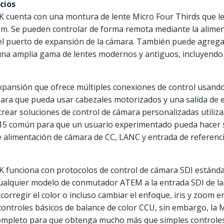
cios
K cuenta con una montura de lente Micro Four Thirds que l
m. Se pueden controlar de forma remota mediante la alime
l puerto de expansión de la cámara. También puede agrega
 una amplia gama de lentes modernos y antiguos, incluyendo 
pansión que ofrece múltiples conexiones de control usando 
para que pueda usar cabezales motorizados y una salida de 
crear soluciones de control de cámara personalizadas utiliza
15 común para que un usuario experimentado pueda hacer su
 alimentación de cámara de CC, LANC y entrada de referenci
 funciona con protocolos de control de cámara SDI estándar
cualquier modelo de conmutador ATEM a la entrada SDI de l
corregir el color o incluso cambiar el enfoque, iris y zoom 
controles básicos de balance de color CCU, sin embargo, la 
 completo para que obtenga mucho más que simples controle