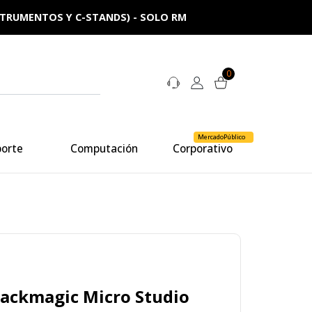
NSTRUMENTOS Y C-STANDS) - SOLO RM
0
MercadoPúblico
porte
Computación
Corporativo
ackmagic Micro Studio