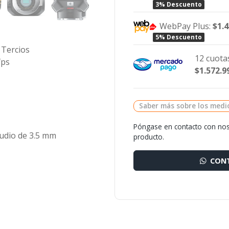
3% Descuento
WebPay Plus:
$1.
5% Descuento
 Tercios
12 cuotas
fps
$1.572.9
Saber más sobre los medi
Póngase en contacto con nos
audio de 3.5 mm
producto.
CONT