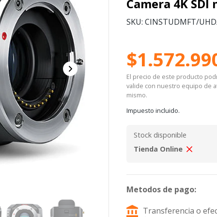
Camera 4K SDI
SKU: CINSTUDMFT/UH
$1.572.99
El precio de este producto podrí
valide con nuestro equipo de at
mismo.
Impuesto incluido.
Stock disponible
Tienda Online
Metodos de pago:
Transferencia o efec