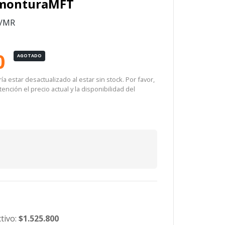
 monturaMFT
D/MR
0
AGOTADO
a estar desactualizado al estar sin stock. Por favor,
ención el precio actual y la disponibilidad del
tivo:
$1.525.800