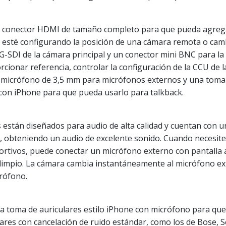
n conector HDMI de tamaño completo para que pueda agrega
 esté configurando la posición de una cámara remota o cam
6G-SDI de la cámara principal y un conector mini BNC para l
ionar referencia, controlar la configuración de la CCU de la
de micrófono de 3,5 mm para micrófonos externos y una toma
con iPhone para que pueda usarlo para talkback.
están diseñados para audio de alta calidad y cuentan con 
do, obteniendo un audio de excelente sonido. Cuando necesit
portivos, puede conectar un micrófono externo con pantalla 
limpio. La cámara cambia instantáneamente al micrófono e
crófono.
na toma de auriculares estilo iPhone con micrófono para q
ares con cancelación de ruido estándar, como los de Bose, S