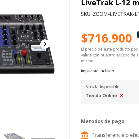
LiveTrak L-12 m
SKU: ZOOM-LIVETRAK-L
$716.900
El precio de este producto podrí
valide con nuestro equipo de at
mismo.
Impuesto incluido.
Stock disponible
Tienda Online
Metodos de pago:
Transferencia o efec