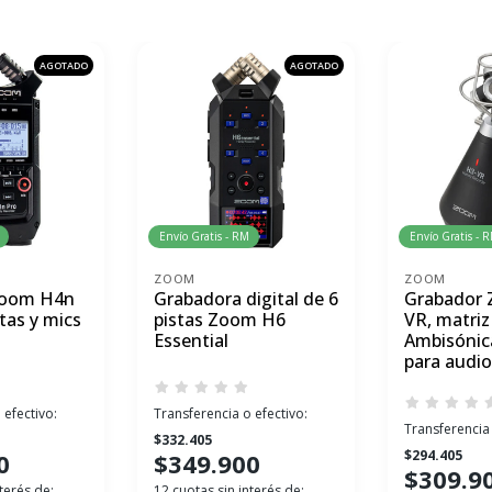
AGOTADO
AGOTADO
Envío Gratis - RM
Envío Gratis - 
ZOOM
ZOOM
Zoom H4n
Grabadora digital de 6
Grabador
stas y mics
pistas Zoom H6
VR, matriz
Essential
Ambisónic
para audi
 efectivo:
Transferencia o efectivo:
Transferencia 
$332.405
$294.405
0
$349.900
$309.9
terés de:
12 cuotas sin interés de: