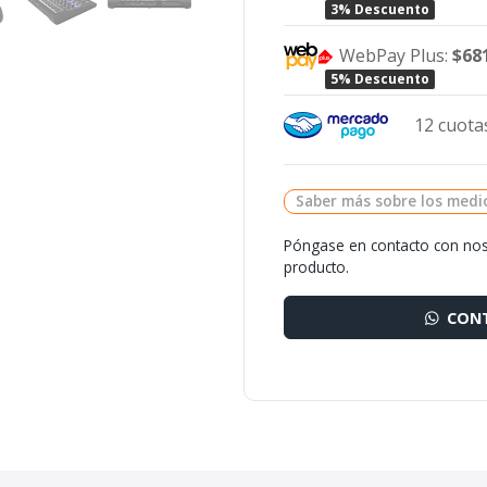
3% Descuento
WebPay Plus:
$68
5% Descuento
12 cuotas
Saber más sobre los medi
Póngase en contacto con nos
producto.
CONT