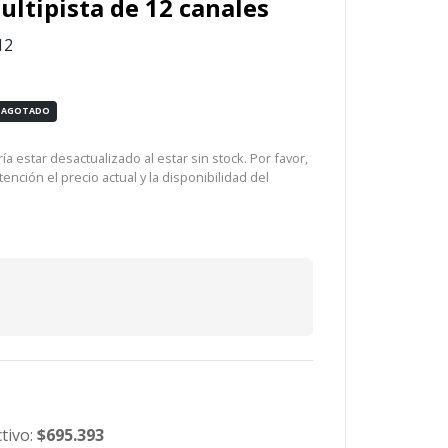
ultipista de 12 canales
12
AGOTADO
a estar desactualizado al estar sin stock. Por favor,
ención el precio actual y la disponibilidad del
tivo:
$695.393