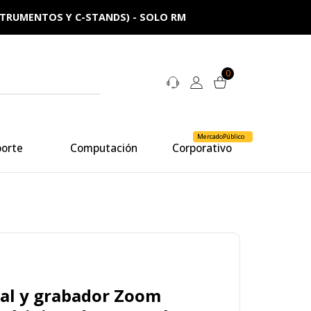
NSTRUMENTOS Y C-STANDS) - SOLO RM
0
MercadoPúblico
porte
Computación
Corporativo
tal y grabador Zoom