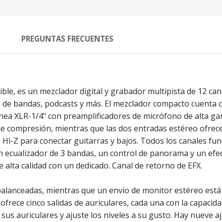
PREGUNTAS FRECUENTES
ible, es un mezclador digital y grabador multipista de 12 ca
s de bandas, podcasts y más. El mezclador compacto cuenta 
ea XLR-1/4" con preamplificadores de micrófono de alta gan
de compresión, mientras que las dos entradas estéreo ofrece
Hi-Z para conectar guitarras y bajos. Todos los canales fun
un ecualizador de 3 bandas, un control de panorama y un efec
 alta calidad con un dedicado. Canal de retorno de EFX.
R balanceadas, mientras que un envío de monitor estéreo está
ofrece cinco salidas de auriculares, cada una con la capacid
us auriculares y ajuste los niveles a su gusto. Hay nueve a