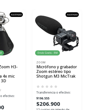
AGOTADO
AGOTADO
RM
Envío Gratis - RM
Envío Gratis 
ZOOM
ZOOM
 Zoom H3-
Micrófono y grabador
Grabador
Zoom estéreo tipo
I/O Zoom
a 4x mic
Shotgun M3 MicTrak
entradas
o 3D
portátil
Transferencia o efectivo:
o efectivo:
Transferenci
$196.555
$436.905
$206.900
00
$459.
12 cuotas sin interés de: