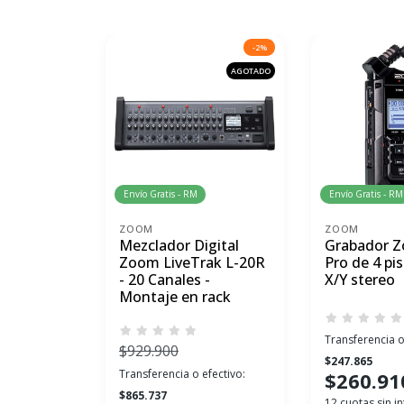
-2%
AGOTADO
Envío Gratis - RM
Envío Gratis - RM
ZOOM
ZOOM
Mezclador Digital
Grabador 
Zoom LiveTrak L-20R
Pro de 4 pi
- 20 Canales -
X/Y stereo
Montaje en rack
Transferencia o
$929.900
$247.865
Transferencia o efectivo:
$260.91
$865.737
12 cuotas sin in