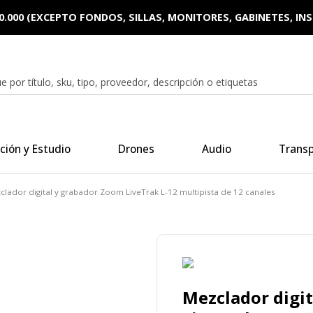
0.000 (EXCEPTO FONDOS, SILLAS, MONITORES, GABINETES, I
ción y Estudio
Drones
Audio
Trans
clador digital y grabador Zoom LiveTrak L-12 multipista de 12 canales
Mezclador digi