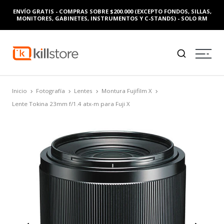
ENVÍO GRATIS - COMPRAS SOBRE $200.000 (EXCEPTO FONDOS, SILLAS,
MONITORES, GABINETES, INSTRUMENTOS Y C-STANDS) - SOLO RM
Inicio
Fotografía
Lentes
Montura Fujifilm X
Lente Tokina 23mm f/1.4 atx-m para Fuji X